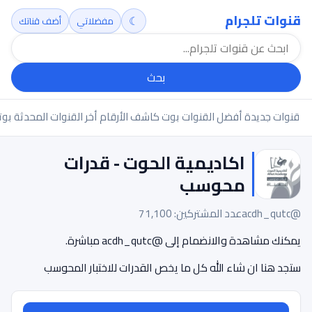
قنوات تلجرام
☾
مفضلاتي
أضف قناتك
بحث
قنوات جديدة
أفضل القنوات
بوت كاشف الأرقام
أخر القنوات المحدثة
بوت
اكاديمية الحوت - قدرات
محوسب
@acdh_qutc
عدد المشتركين: 71,100
يمكنك مشاهدة والانضمام إلى @acdh_qutc مباشرة.
ستجد هنا ان شاء الله كل ما يخص القدرات للاختبار المحوسب