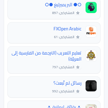
○● البريميرليغ ●○
☆
المشتركين: 897
FXOpen Arabic
☆
المشتركين: 61
تعليم التعريب (الترجمة من الفارسية إلى
العربيّة)
☆
المشتركين: 797
رسائل لم تّبعث؟
☆
المشتركين: 992
🌷 رقائق إيمانية 🌷