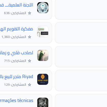
اللجنة العلميةـــ ق
☆
المشتركين: 636
مفكرة التقويم اله
☆
المشتركين: 1,360
لصاحب قلبي و زما
☆
المشتركين: 715
Riyad متجر للبيع بالجملة
☆
المشتركين: 129
rmações técnicas.