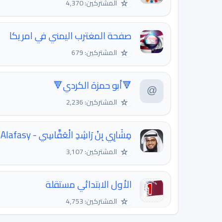
☆
المشتركين: 4,370
صفحة المغترب اليمني في امريكا
☆
المشتركين: 679
🔻أبو حمزة الكردي🔻
☆
المشتركين: 2,236
مِشَارِي بِنْ رَاشِدِ الْعَفَّاسِي - Alafasy
☆
المشتركين: 3,107
الأول الابتدائي مستقلة
☆
المشتركين: 4,753