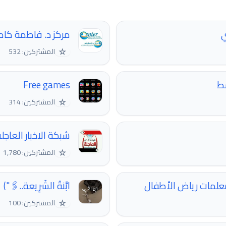
ي
مركز د. فاطمة كام
☆
المشتركين: 532
سط
Free games
☆
المشتركين: 314
شبكة الاخبار العاجل
☆
المشتركين: 1,780
لمعلمات رياض الأطفال
ابَّنةُ الشَرِيعة..🖇️")
☆
المشتركين: 100