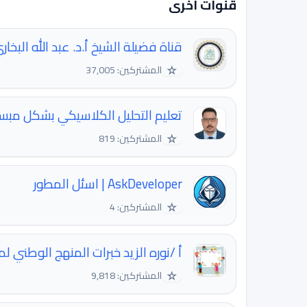
قنوات اخرى
قناة فضيلة الشيخ أ.د. عبد الله البخار
☆
المشتركين: 37,005
تعليم التحليل الكلاسيكي بشكل مب
☆
المشتركين: 819
AskDeveloper | اسئل المطور
☆
المشتركين: 4
أ /نوره الزيد خبرات المنهج الوطني 
☆
المشتركين: 9,818