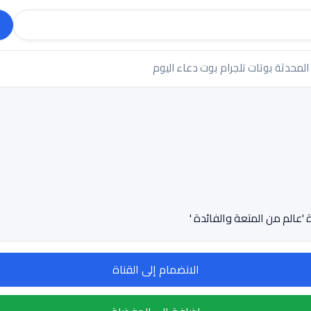
 المحدثة
بوتات تلجرام
بوت دعاء اليوم
'عالم من المتعة والفائدة '
الانضمام إلى القناة