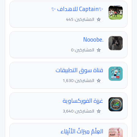
✨Captain للاهداف ✨
☆
المشتركين: 445
☆
المشتركين: 0
قناة سوق التطبيقات
☆
المشتركين: 1,630
غرزة الفوركساوية
☆
المشتركين: 3,640
العِلْمُ مِيرَاثُ الأنْبِيَاء