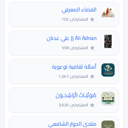
الفضاء المعرفي
☆
المشتركين: 102
Ali Adnan || علي عدنان
☆
المشتركين: 558
أسئلة ثقافية توعوية
☆
المشتركين: 1,047
صّوَتْيَـاتْ الُرَاسٌِخـوَنَ
☆
المشتركين: 3,626
منتدى الحوار الشافعي