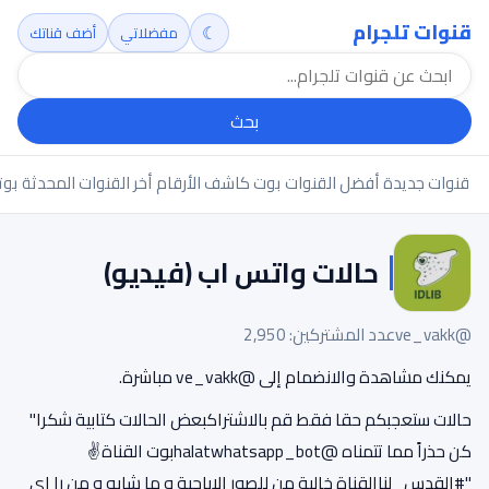
قنوات تلجرام
☾
مفضلاتي
أضف قناتك
بحث
قنوات جديدة
أفضل القنوات
بوت كاشف الأرقام
أخر القنوات المحدثة
بوت
حالات واتس اب (فيديو)
@ve_vakk
عدد المشتركين: 2,950
يمكنك مشاهدة والانضمام إلى @ve_vakk مباشرة.
حالات ستعجبكم حقا فقط قم بالاشتراكبعض الحالات كتابية شكرا"
‏كن حذراً مما تتمناه @halatwhatsapp_botبوت القناة✌
"#القدس_لناالقناة خالية من للصور الاباحية و ما شابه و من را اي