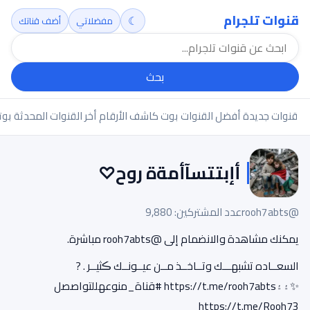
قنوات تلجرام
☾
مفضلاتي
أضف قناتك
بحث
قنوات جديدة
أفضل القنوات
بوت كاشف الأرقام
أخر القنوات المحدثة
بوت
أإبتتسآأمةة روح♡
@rooh7abts
عدد المشتركين: 9,880
يمكنك مشاهدة والانضمام إلى @rooh7abts مباشرة.
‏السعــاده تشبهـــك وتــاخــذ مــن عيــونــك ڪثيــر . ?
✨۽۽https://t.me/rooh7abts #قناة_منوعهللتواصصل
https://t.me/Rooh73