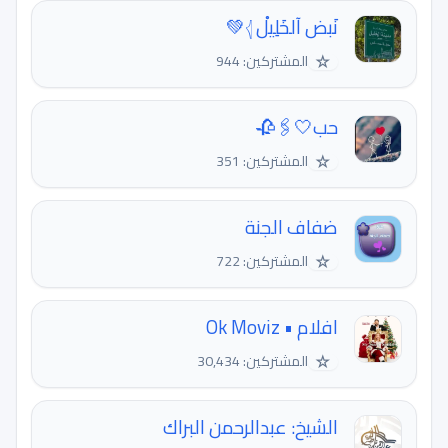
نَبض آلخَلِيلْ 𓂆💚
☆
المشتركين: 944
حب🤍🖇🥀
☆
المشتركين: 351
ضفاف الجنة
☆
المشتركين: 722
افلام • Ok Moviz
☆
المشتركين: 30,434
الشيخ: عبدالرحمن البراك