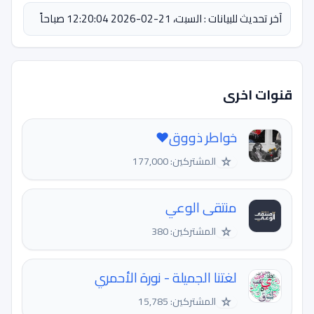
آخر تحديث للبيانات : السبت، 21-02-2026 12:20:04 صباحاً
قنوات اخرى
خواطر ذووق❤️
☆
المشتركين: 177,000
منتقى الوعي
☆
المشتركين: 380
لغتنا الجميلة - نورة الأحمري
☆
المشتركين: 15,785