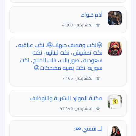
آدَم حَـواء
☆
المشتركين: 4,003
😝نكت وقصف جبهات🤪، نكت عراقيه ،
نكت تحشيش ، نكت لبنانيه ، نكت
سعوديه ، صور بنات ، بنات الخليج ، نكت
سوريه ،نكت يمنيه مضحكات😜
☆
المشتركين: 7,165
مكتبة الموارد البشرية والتوظيف
☆
المشتركين: 47,446
لِــ نفسي ∞؛