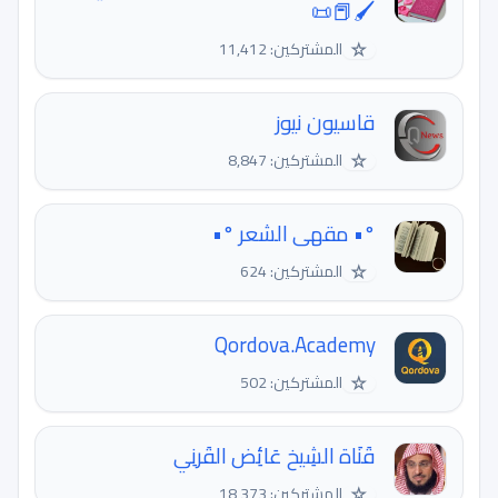
🖌📕📜
☆
المشتركين: 11,412
قاسيون نيوز
☆
المشتركين: 8,847
°• مقهى الشعر °•
☆
المشتركين: 624
Qordova.Academy
☆
المشتركين: 502
قَنَاة الشِيخ عَائِض القَرنِي
☆
المشتركين: 18,373