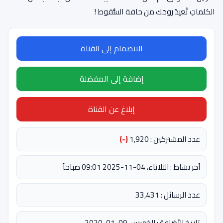
الكلماتِ تُعيدُ روحَك من حافة السُّقوط !‎
الانضمام إلى القناة
إضافة إلى المفضلة
إبلاغ عن القناة
عدد المشتركين : 1,920
(-)
آخر نشاط : الثلاثاء، 04-11-2025 09:01 صباحاً
عدد الرسائل : 33,431
تاريخ الأضافة : الخميس، 09-01-2020