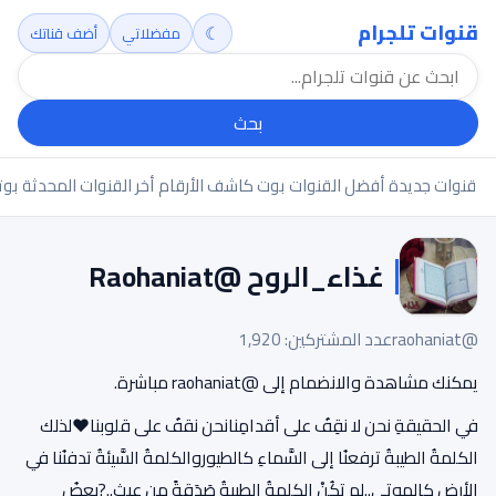
قنوات تلجرام
☾
مفضلاتي
أضف قناتك
بحث
قنوات جديدة
أفضل القنوات
بوت كاشف الأرقام
أخر القنوات المحدثة
بوت
غذاء_الروح @Raohaniat
@raohaniat
عدد المشتركين: 1,920
يمكنك مشاهدة والانضمام إلى @raohaniat مباشرة.
في الحقيقةِ نحن لا نقِفُ على أقدامِنانحن نقفُ على قلوبنا❤️لذلك
الكلمةُ الطيبةُ ترفعنُا إلى السَّماءِ كالطيوروالكلمةُ السَّيئةُ تدفنُنا في
الأرضِ كالموتى..لم تكُنْ الكلمةُ الطيبةُ صَدَقةً من عبث..?بعضُ