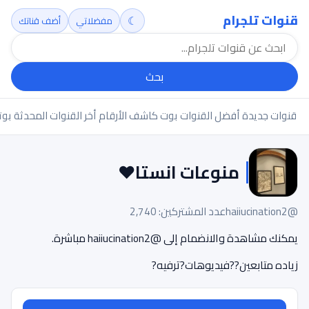
قنوات تلجرام
☾
مفضلاتي
أضف قناتك
بحث
قنوات جديدة
أفضل القنوات
بوت كاشف الأرقام
أخر القنوات المحدثة
بوت
منوعات انستا❤️
@haiiucination2
عدد المشتركين: 2,740
يمكنك مشاهدة والانضمام إلى @haiiucination2 مباشرة.
زياده متابعين??فيديوهات?ترفيه?