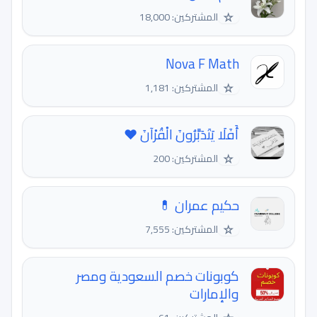
☆
المشتركين: 18,000
Nova F Math
☆
المشتركين: 1,181
أَفَلَا يَتَدَبَّرُونَ الْقُرْآنَ ❤️
☆
المشتركين: 200
حكيم عمران 💊
☆
المشتركين: 7,555
كوبونات خصم السعودية ومصر
والإمارات