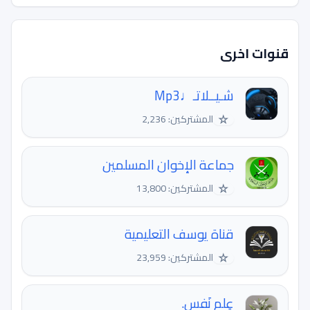
قنوات اخرى
شـيــلاتـ♩Mp3
☆
المشتركين: 2,236
جماعة الإخوان المسلمين
☆
المشتركين: 13,800
قناة يوسف التعليمية
☆
المشتركين: 23,959
عِلم نَفس.