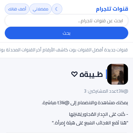
قنوات تلجرام
☾
مفضلاتي
أضف قناتك
بحث
قنوات جديدة
أفضل القنوات
بوت كاشف الأرقام
أخر القنوات المحدثة
بوت
طَـيبةهَ ︎♡
@t3lii
عدد المشتركين: 3
يمكنك مشاهدة والانضمام إلى @t3lii مباشرة.
- كَتبَ عَلى الجِدار المُجاور لِمَنزلها
"هُنا تَقع العَجائب السَبع عَلى هَيئة إِمرأة ."