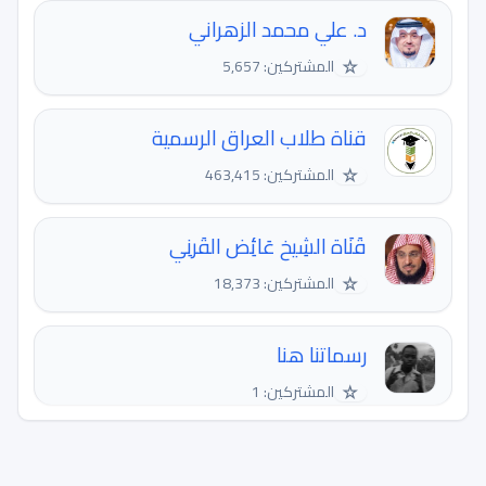
د. علي محمد الزهراني
☆
المشتركين: 5,657
قناة طلاب العراق الرسمية
☆
المشتركين: 463,415
قَنَاة الشِيخ عَائِض القَرنِي
☆
المشتركين: 18,373
رسماتنا هنا
☆
المشتركين: 1