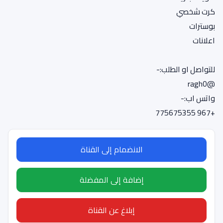
كرت شخصي
بوسترات
اعلانات
للتواصل او الطلب:-
@ragh0
واتس اب:-
+967 775675355
الانضمام إلى القناة
إضافة إلى المفضلة
إبلاغ عن القناة