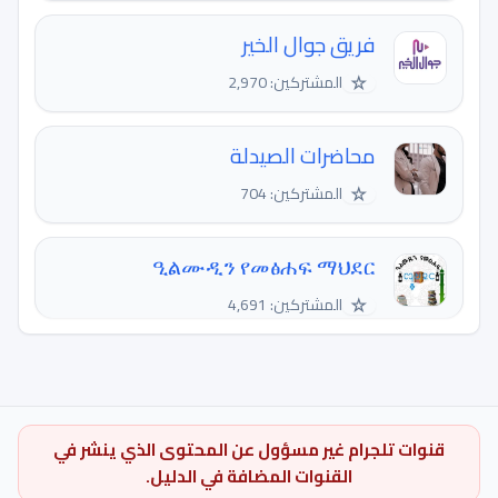
فريق جوال الخير
☆
المشتركين: 2,970
محاضرات الصيدلة
☆
المشتركين: 704
ዒልሙዲን የመፅሐፍ ማህደር
☆
المشتركين: 4,691
قنوات تلجرام غير مسؤول عن المحتوى الذي ينشر في
القنوات المضافة في الدليل.