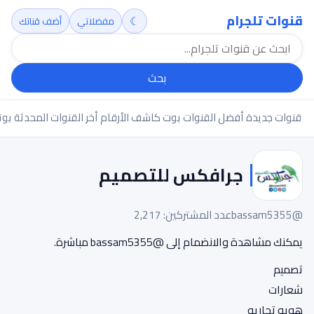
قنوات تلجرام
☾
مفضلاتي
أضف قناتك
بحث
قنوات جديدة
أفضل القنوات
بوت كاشف الأرقام
أخر القنوات المحدثة
بوت
جرافكس للتصميم
@bassam5355
عدد المشتركين: 2,217
يمكنك مشاهدة والانضمام إلى @bassam5355 مباشرة.
تصميم
شعارات
هويه تجاريه