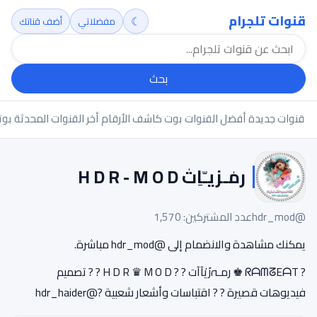
قنوات تلجرام
☾
مفضلاتي
أضف قناتك
بحث
قنوات جديدة
أفضل القنوات
بوت كاشف الأرقام
أخر القنوات المحدثة
بوت
رمٰـزيـّاِتٰ H D R - M O D
@hdr_mod
عدد المشتركين: 1,570
يمكنك مشاهدة والانضمام إلى @hdr_mod مباشرة.
? ᖇᗩᗰᘔEᗩT ♚ رمـﮧزَيٰآآت ? ? H D R ♛ M O D ?‏ ? تصميم
فيديوهات قصيرة ?‏ ? اقتباسات وأشعار شعبية ?@hdr_haider