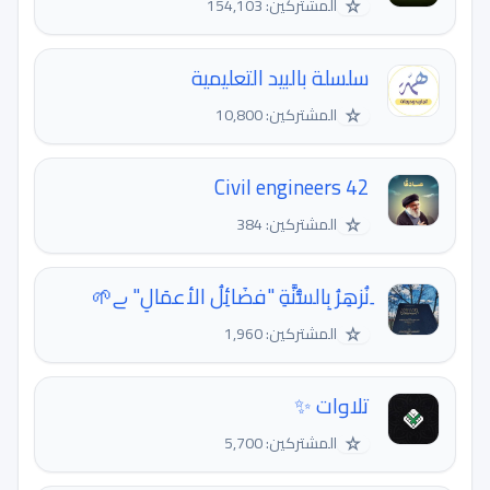
☆
المشتركين: 154,103
سلسلة بالبيد التعليمية
☆
المشتركين: 10,800
Civil engineers 42
☆
المشتركين: 384
ِنُزهِرُ بِالسُّنَّةِ "فضَائِلُ الأعمَالِ" ے🌱
☆
المشتركين: 1,960
تلاوات ✨
☆
المشتركين: 5,700