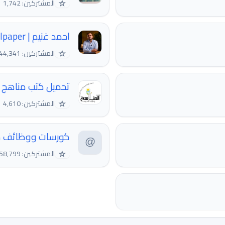
☆
المشتركين: 1,742
احمد غنيم | wallpaper
☆
المشتركين: 44,341
تحميل كتب مناهج و 
☆
المشتركين: 4,610
كورسات ووظائف م
☆
المشتركين: 158,799