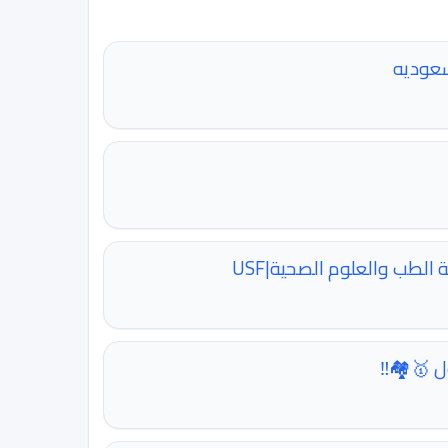
سعوديه
ة الطب والعلوم الصحية|USF
 🥇🏘️‼️