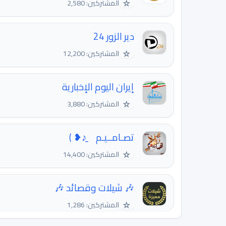
☆
المشتركين: 2,580
دير الزور 24
☆
المشتركين: 12,200
إيران اليوم الإخبارية
☆
المشتركين: 3,880
تصـامــيـم⠀ ♪̠❥ ﴾
☆
المشتركين: 14,400
🎶 شيلات وقصائد 🎶
☆
المشتركين: 1,286