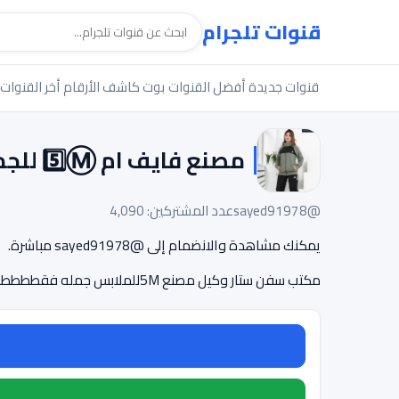
قنوات تلجرام
قنوات جديدة
أفضل القنوات
بوت كاشف الأرقام
أخر القنوات
مصنع فايف ام 5️⃣Ⓜ️ للجمله
@sayed91978
عدد المشتركين: 4,090
يمكنك مشاهدة والانضمام إلى @sayed91978 مباشرة.
مكتب سفن ستار وكيل مصنع 5Mللملابس جمله فقططططالعنوان 110 ش ابو الفرج روض الفرج القاهرهللتواصل 01283057866