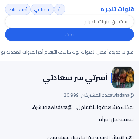
قنوات تلجرام
☾
مفضلاتي
أضف قناتك
بحث
قنوات جديدة
أفضل القنوات
بوت كاشف الأرقام
أخر القنوات المحدثة
بوت
أسرتي سر سعادتي
@awladana
عدد المشتركين: 20,999
يمكنك مشاهدة والانضمام إلى @awladana مباشرة.
تثقيفيه لكل امرأة
اهم النصائح التربويه من اجل جيل مسلم قوي