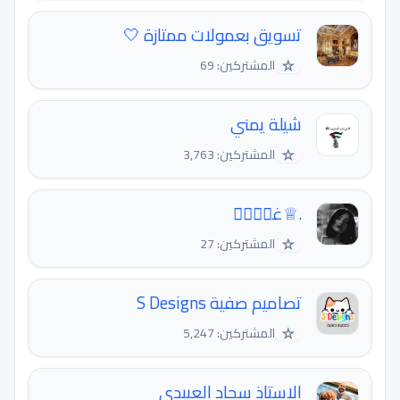
تسويق بعمولات ممتازة 🤍
☆
المشتركين: 69
شيلة يمني
☆
المشتركين: 3,763
.♕غيۧمۘ
☆
المشتركين: 27
تصاميم صفية S Designs
☆
المشتركين: 5,247
الاستاذ سجاد العبيدي