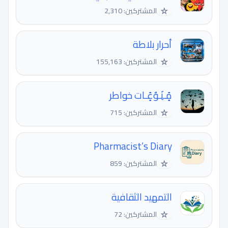
☆
المشتركين: 2,310
أحرار بلاطة
☆
المشتركين: 155,163
مًٍـنَِـوٌعًٍـات خواطر
☆
المشتركين: 715
Pharmacist’s Diary
☆
المشتركين: 859
التمهيد الثقافية
☆
المشتركين: 72