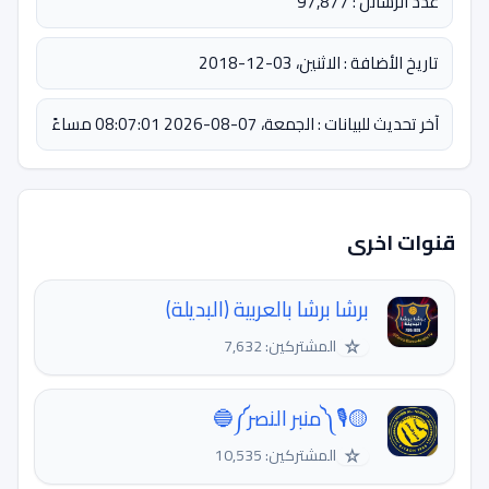
عدد الرسائل : 97,877
تاريخ الأضافة : الاثنين، 03-12-2018
آخر تحديث للبيانات : الجمعة، 07-08-2026 08:07:01 مساءً
قنوات اخرى
برشا برشا بالعربية (البديلة)
☆
المشتركين: 7,632
🟡🎙༼منبر النصر༽🔵
☆
المشتركين: 10,535