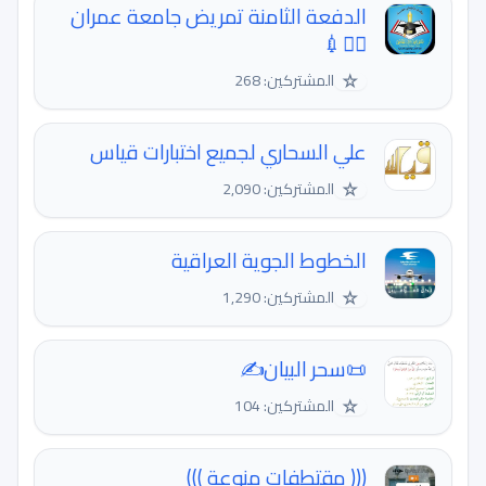
الدفعة الثامنة تمريض جامعة عمران
🧑‍⚕💉
☆
المشتركين: 268
علي السحاري لجميع اختبارات قياس
☆
المشتركين: 2,090
الخطوط الجوية العراقية
☆
المشتركين: 1,290
📜سحر البيان✍️
☆
المشتركين: 104
((( مقتطفات منوعة )))