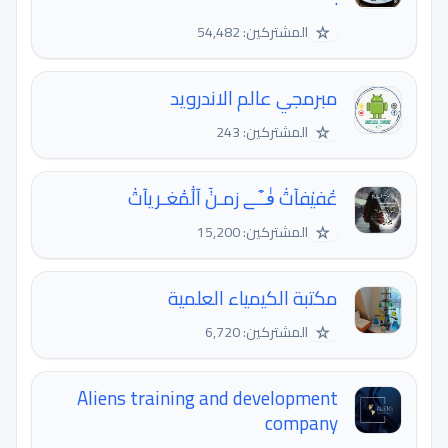
☆
المشتركين: 54,482
مبرمجي عالم الاندرويد
☆
المشتركين: 243
عَٰفيٰفآتَٰ فٰ͒ــﮯ زمـنٰٓ آلَٰمَٰغـريآتَٰ
☆
المشتركين: 15,200
مكتبة الكيمياء العلمية
☆
المشتركين: 6,720
Aliens training and development
company