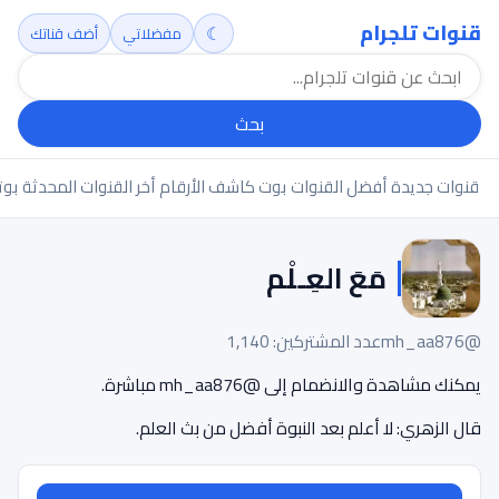
قنوات تلجرام
☾
مفضلاتي
أضف قناتك
بحث
قنوات جديدة
أفضل القنوات
بوت كاشف الأرقام
أخر القنوات المحدثة
بوت
مَعَ العِـلْم
@mh_aa876
عدد المشتركين: 1,140
يمكنك مشاهدة والانضمام إلى @mh_aa876 مباشرة.
قال الزهري: لا أعلم بعد النبوة أفضل من بث العلم.