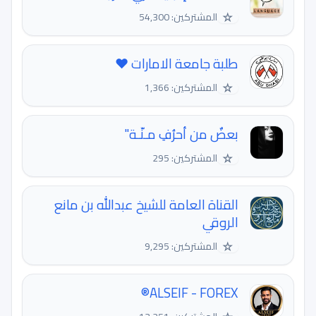
☆
المشتركين: 54,300
طلبة جامعة الامارات ❤️
☆
المشتركين: 1,366
بعضٌ من أحرُفِ مـنّـة"
☆
المشتركين: 295
القناة العامة للشيخ عبدالله بن مانع
الروقي
☆
المشتركين: 9,295
ALSEIF - FOREX®