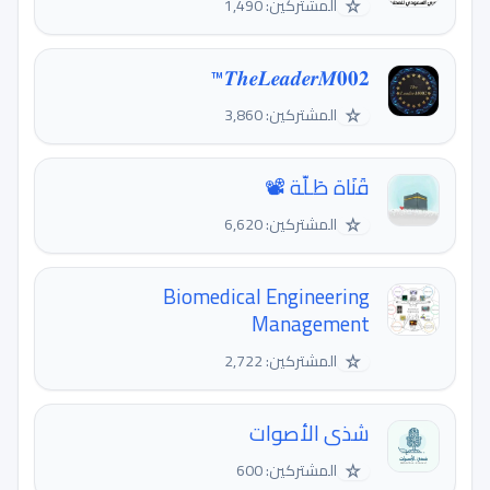
☆
المشتركين: 1,490
𝑻𝒉𝒆𝑳𝒆𝒂𝒅𝒆𝒓𝑴𝟎𝟎𝟐™
☆
المشتركين: 3,860
قَنَاة طَـلّة 📽
☆
المشتركين: 6,620
Biomedical Engineering
Management
☆
المشتركين: 2,722
شذى الأصوات
☆
المشتركين: 600