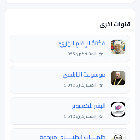
قنوات اخرى
مَكْتَبَةُ الإِمَامِ الهَرَرِيِّ
☆
المشتركين: 955
موسوعة النابلسي
☆
المشتركين: 5,310
البشر للكمبيوتر
☆
المشتركين: 5,510
كلمــــات إنجليـــــزي مترجمة