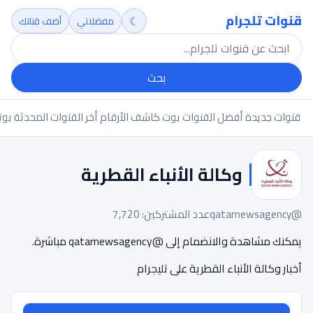
قنوات تلجرام
☾
مفضلاتي
أضف قناتك
بحث
قنوات جديدة
أفضل القنوات
بوت كاشف الأرقام
أخر القنوات المحدثة
بوت
وكالة الأنباء القطرية
@qatarnewsagency
عدد المشتركين: 7,720
يمكنك مشاهدة والانضمام إلى @qatarnewsagency مباشرة.
أخبار وكالة الأنباء القطرية على تليجرام