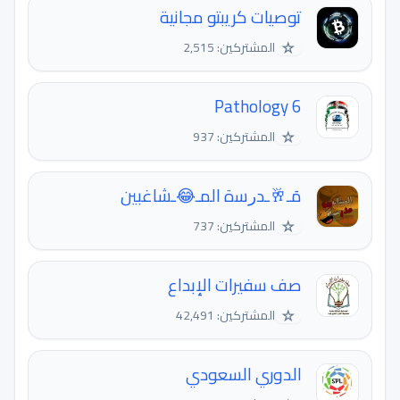
توصيات كريبتو مجانية
☆
المشتركين: 2,515
Pathology 6
☆
المشتركين: 937
مَـ🥂ـدﺭﺳة المـ😂ـشاغبين
☆
المشتركين: 737
صف سفيرات الإبداع
☆
المشتركين: 42,491
الدوري السعودي