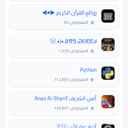
روائع القرأن الكريم ▶◾◀
☆
المشتركين: 65
ᏰᏡᏕ ᏇᎧᏬᏝᏧ •|• 〄‘
☆
المشتركين: 1,570
Python
☆
المشتركين: 112,955
أنس الشريف Anas Al-Sharif
☆
المشتركين: 133,821
أخبار غزة الأن 🇵🇸