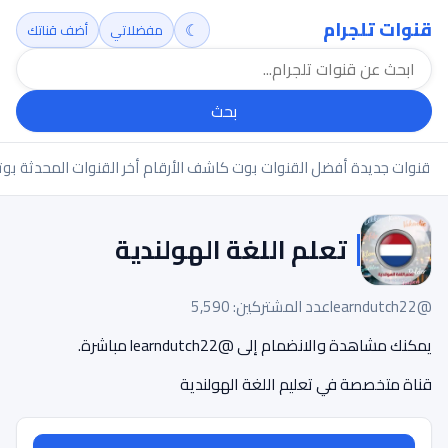
قنوات تلجرام
☾
مفضلاتي
أضف قناتك
بحث
قنوات جديدة
أفضل القنوات
بوت كاشف الأرقام
أخر القنوات المحدثة
بوت
تعلم اللغة الهولندية
@learndutch22
عدد المشتركين: 5,590
يمكنك مشاهدة والانضمام إلى @learndutch22 مباشرة.
قناة متخصصة في تعليم اللغة الهولندية