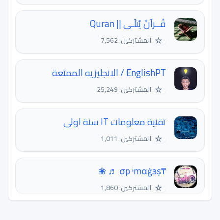
قُــرآنٌ يُتلَـى || Quran
☆
المشتركين: 7,562
EnglishPT / الانجليزيه الممتعة
☆
المشتركين: 25,249
تقنية معلومات IT سنة اولى
☆
المشتركين: 1,011
₸σp ᶤmαġзṣ ♬ ❀
☆
المشتركين: 1,860