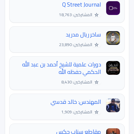
Q Street Journal
☆
المشتركين: 18,763
ساخر ريال مدريد
☆
المشتركين: 23,890
دورات علمية للشيخ أحمد بن عبد الله
الحكمي حفظه الله
☆
المشتركين: 8,430
المهندس: خالد قدسي
☆
المشتركين: 1,909
مقاطع سناب جكس