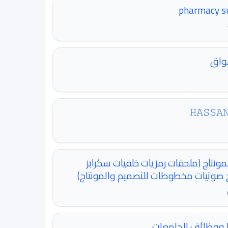
إشار
𝙷𝙰𝚂𝚂𝙰
أدوات التصميم و المونتاج (ملحقات رم
خطوط خامات برامج صوتيات مخطوطات لل
أخبار الدراسات العل