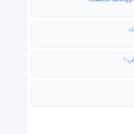
ت
إني✨