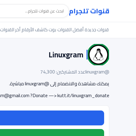
قنوات تلجرام
قنوات جديدة
أفضل القنوات
بوت كاشف الأرقام
أخر القنوات
Linuxgram
@linuxgram
عدد المشتركين: 74,300
يمكنك مشاهدة والانضمام إلى @linuxgram مباشرة.
r4m@gmail.com
?Donate —> kutt.it/linuxgram_donate