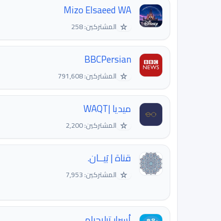
Mizo Elsaeed WA
☆
المشتركين: 258
BBCPersian
☆
المشتركين: 791,608
ميديا |WAQT
☆
المشتركين: 2,200
قناة | بَيــان.
☆
المشتركين: 7,953
أسرار تيليجرام