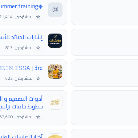
❇️pharmacy summer training
☆
المشتركين: 11,414
ات الصائد للأسواق
☆
المشتركين: 813
𝙴𝙸𝙽 𝙸𝚂𝚂𝙰 | 3rd
☆
المشتركين: 622
زيات خلفيات سكرابز
تصميم والمونتاج)
☆
المشتركين: 62,600
يا ووظائف الجامعات.