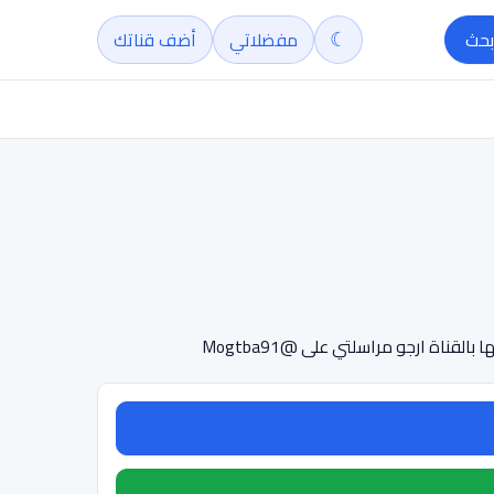
☾
بحث
مفضلاتي
أضف قناتك
ناة ارجو مراسلتي على @Mogtba91