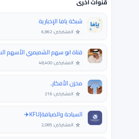
قنوات اخرى
شبكة يافا الإخبارية
☆
المشتركين: 6,862
قناة ابو سهم الشميمري الأسهم ال
☆
المشتركين: 48,400
مخزن الأفكار..
☆
المشتركين: 216
السياحة والضيافة|KFU✈️
☆
المشتركين: 2,085