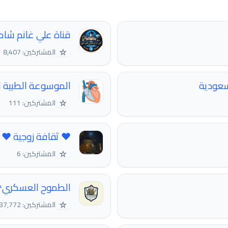
قناة علي غانم شام
☆
المشتركين: 8,407
سعودية
الموسوعة الطبية ا
☆
المشتركين: 111
❤ ثقافة زوجية ❤
☆
المشتركين: 6
الطموح العسكري
☆
المشتركين: 37,772