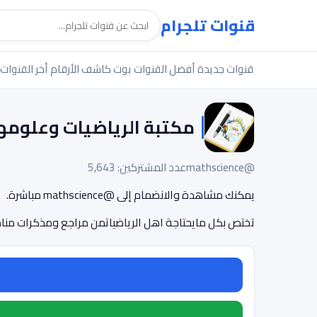
قنوات تلجرام
قنوات جديدة
أفضل القنوات
بوت كاشف الأرقام
أخر القنوات
مكتبة الرياضيات وعلومهـ
@mathscience
عدد المشتركين: 5,643
يمكنك مشاهدة والانضمام إلى @mathscience مباشرة.
تختص بكل مايحتاجة اهل الرياضياتمن مراجع ومذكرات مناهج بع