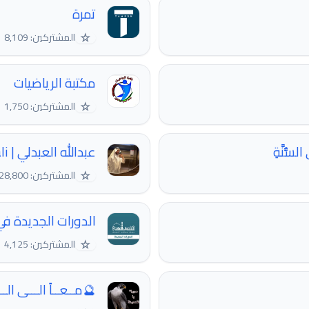
تمرة
☆
المشتركين: 8,109
مكتبة الرياضيات
☆
المشتركين: 1,750
ُّنَّةِ
عبدالله العبدلي | Abdullah AlAbdali
☆
المشتركين: 28,800
الدورات الجديدة ف
☆
المشتركين: 4,125
🔮مــعــاً الـــى الـــجـ