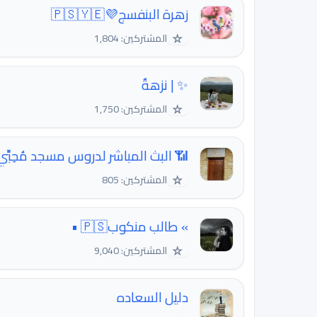
زهرة البنفسج💜🇵🇸🇾🇪
☆
المشتركين: 1,804
✨ | نزهةٌ
☆
المشتركين: 1,750
📶 البث المباشر لدروس مسجد مُحِبِّي الس
☆
المشتركين: 805
» طالب منكوب🇵🇸 •
☆
المشتركين: 9,040
دليل السعاده