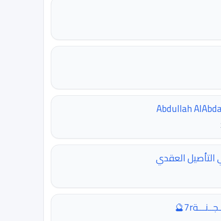
ي التأصيل العقدي
ـنـــة7r🔮