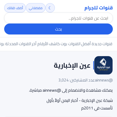
لجرام
☾
مفضلاتي
أضف قناتك
بحث
دة
أفضل القنوات
بوت كاشف الأرقام
أخر القنوات المحدثة
بوتات تلجرام
بوت
عين الإخبارية
عدد المشتركين: 3,024
والانضمام إلى @ainnews مباشرة.
إخبارية - أخبار اليمن أولاً بأول
2م