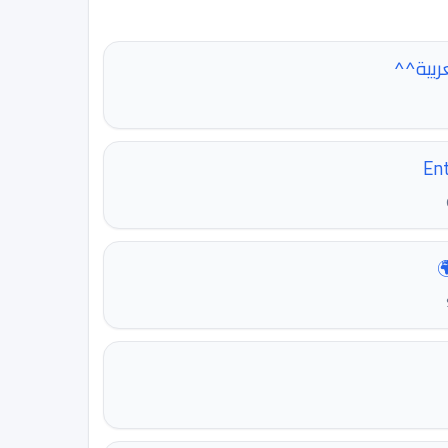
ربية^^
Ent