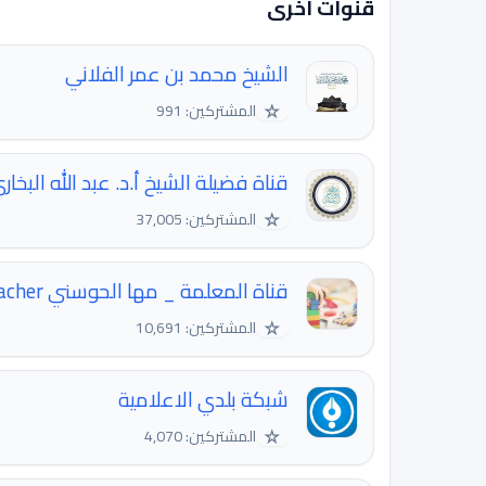
قنوات اخرى
الشيخ محمد بن عمر الفلاني
☆
المشتركين: 991
قناة فضيلة الشيخ أ.د. عبد الله البخار
☆
المشتركين: 37,005
قناة المعلمة _ مها الحوسني almaha.teacher
☆
المشتركين: 10,691
شبكة بلدي الاعلامية
☆
المشتركين: 4,070