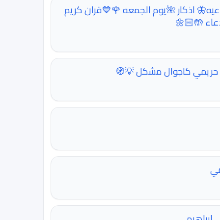
عيه🦋 اذكار 🌺يوم الجمعه 🌹💙قران كريم
دعاء 🤲🏻🌼
حريمي كاجوال مشكل 💡🧭
مي
 إبراهيم