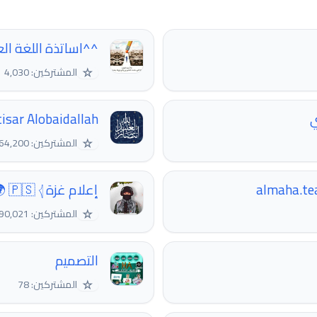
^^اساتذة اللغة الع
☆
المشتركين: 4,030
ي
isar Alobaidallah
☆
المشتركين: 64,200
إعلام غزة 🇵🇸 𓂆 🌍
☆
المشتركين: 90,021
التصميم
☆
المشتركين: 78