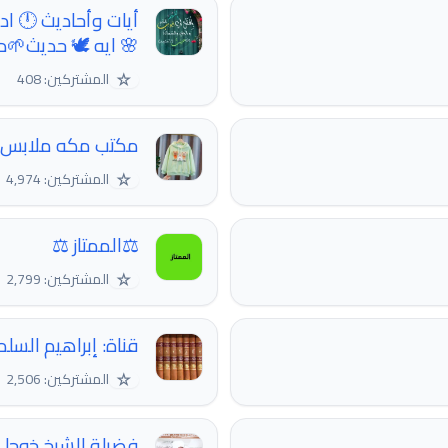
أيات وأحاديث 🕛 اد
🌸 ايه 🕊️ حديث🌱
☆
المشتركين: 408
مكتب مكه ملابس 
☆
المشتركين: 4,974
⚖الممتاز ⚖
☆
المشتركين: 2,799
قناة: إبراهيم السل
☆
المشتركين: 2,506
فضيلة الشيخ خوجلي