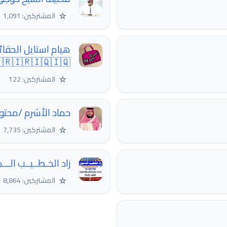
☆
المشتركين: 1,091
يران صناعة_إيرانية
🇷🇮🇷🇮🇶🇮🇶
☆
المشتركين: 122
/محتوى الكتاب📖🎙️
☆
المشتركين: 7,735
ــب الـــدعـــــوي📚
☆
المشتركين: 8,864