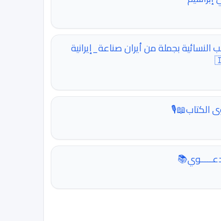
هیام استایل الحقائب النسائية بجملة من أ

حماد الأشرم 
زاد الخـطــي