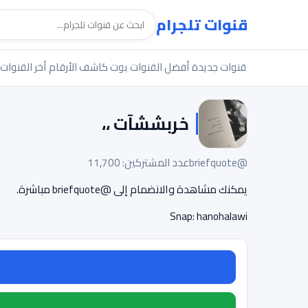
قنوات تلجرام
قنوات جديدة
أفضل القنوات
بوت كاشف الأرقام
أخر القنوات
خربششآت ،،
@briefquote
عدد المشتركين: 11,700
يمكنك مشاهدة والانضمام إلى @briefquote مباشرة.
Snap: hanohalawi