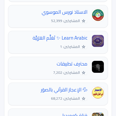
الاستاذ نورس الموسوي
☆
المشتركين: 52,399
​Learn Arabic ✨ تَعَلَّم العَرَبِيَّة
☆
المشتركين: 1
محترف تطبيقات
☆
المشتركين: 7,202
💦 ️الإعجاز القرآني بالصوَر
☆
المشتركين: 68,272
قناة كوميديا