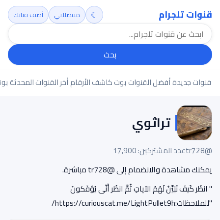
قنوات تلجرام
☾
مفضلاتي
أضف قناتك
بحث
قنوات جديدة
أفضل القنوات
بوت كاشف الأرقام
أخر القنوات المحدثة
بوت
تراثوي
@tr728
عدد المشتركين: 17,900
يمكنك مشاهدة والانضمام إلى @tr728 مباشرة.
" انظُر كَيفَ نُبَيِّنُ لَهُمُ الآياتِ ثُمَّ انظُر أَنّى يُؤفَكونَ
"للملاحظات:https://curiouscat.me/LightPullet9h/