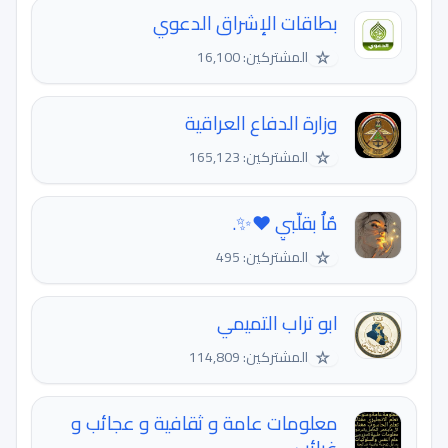
‏بطاقات الإشراق الدعوي
☆
المشتركين: 16,100
وزارة الدفاع العراقية
☆
المشتركين: 165,123
مٌاَْ بقلّبيِ ♥️✨.
☆
المشتركين: 495
ابو تراب التميمي
☆
المشتركين: 114,809
معلومات عامة و ثقافية و عجائب و