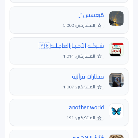
مُبعسس "̯
☆
المشتركين: 5,000
شـبكـة اﻷخـبـارالعاجـلـة🇾🇪
☆
المشتركين: 1,014
مختارات قرآنية
☆
المشتركين: 1,007
another world
☆
المشتركين: 191