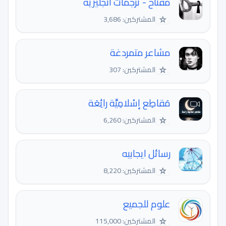
مفتاح - ترجمات انجليزية
☆
المشتركين: 3,686
مشاعر متمردغة
☆
المشتركين: 307
مَقاطِع إسْلامِيَّة رائِعَة
☆
المشتركين: 6,260
رسائل ايجابيه
☆
المشتركين: 8,220
علوم للجميع
☆
المشتركين: 115,000