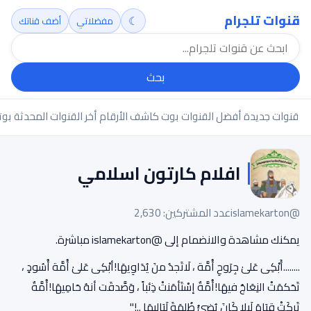
قنوات تلجرام
☾
مفضلاتي
أضف قناتك
بحث
قنوات جديدة
أفضل القنوات
بوت كاشف الأرقام
أخر القنوات المحدثة
بوت
افلام كارتون اسلامي
@islamekarton
عدد المشتركين: 2,630
يمكنك مشاهدة والانضمام إلى @islamekarton مباشرة.
........أَبْكِى عَلىٰ جِرَوحِ أُمَّة ، لَاتَجدُ منَ يُدَاوِيهَا!أبْكِى عَلىٰ أُمَّة أُسُودٍ ،
تَحَكمَتْ النِعَاجُ فيهَا!أُمَّةٌ إسْتَأمَنتْ ذِئباً ، وَصَّدقَت أنهُ حَامِيهَا!أُمَّةٌ
تَركَتْ قِيَامَ لَيلاِ كَانَ يُضِئُ ظُلمَةَ لَيَالِيهَا ..!"