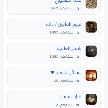
قَنَاةُ الجَيْسُورِي
☆
المشتركين: 5,640
نجوم القانون / ثالثة
☆
المشتركين: 3,850
بامحرز العلمية
☆
المشتركين: 3,380
رســائل مُــتربة ♥️
☆
المشتركين: 105
قرأن Quran
☆
المشتركين: 2