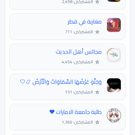
☆
المشتركين: 2,498
مغاربة في قطر
☆
المشتركين: 711
مجالس أهل الحديث
☆
المشتركين: 4,454
وَجَنَّةٍ عَرْضُهَا السَّمَاوَاتُ وَالْأَرْضُ 📿🤍
☆
المشتركين: 151
طلبة جامعة الامارات ❤️
☆
المشتركين: 1,366