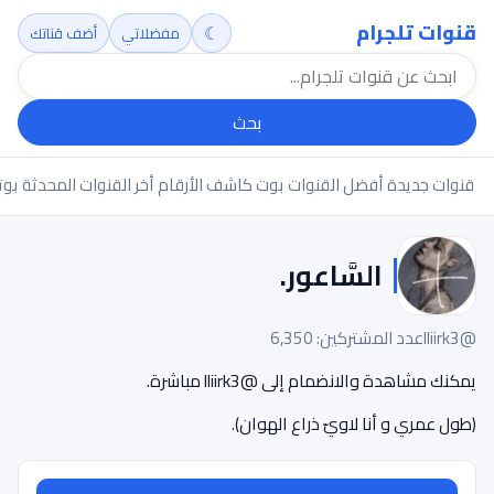
قنوات تلجرام
☾
مفضلاتي
أضف قناتك
بحث
قنوات جديدة
أفضل القنوات
بوت كاشف الأرقام
أخر القنوات المحدثة
بوت
السَّاعور.
@lliirk3
عدد المشتركين: 6,350
يمكنك مشاهدة والانضمام إلى @lliirk3 مباشرة.
‏(طول عمري و أنا لاويّ ذراع الهوان).