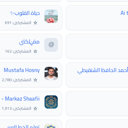
حياة القلوب✨
☆
المشتركين: 691
ممٰہٰلكتي
☆
المشتركين: 162
 أحمد الحافظ الشنقيطي
Mustafa Hosny
☆
المشتركين: 2,780
Markaz Shaafii - مركز الإمام الشافعي
☆
المشتركين: 1,913
تعلم الخط العربي