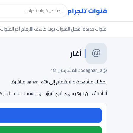
قنوات تلجرام
قنوات جديدة
أفضل القنوات
بوت كاشف الأرقام
أخر القنوات
أغار
@aghar_a
عدد المشتركين: 18
يمكنك مشاهدة والانضمام إلى @aghar_a مباشرة.
لّٰا أختلفُ عن الزهر سوى أنني أتورّد دون سُقيالـ ابنـه #آيـار ١٩٩٨?