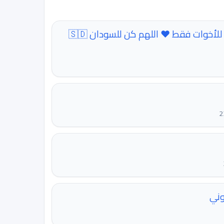
قناة رؤى الطريفي للأخوات فقط ❤️ اللهم كن للسودان 🇸🇩
وني