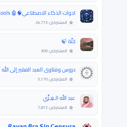
ادوات الذكاء الاصطناعي🧠🤖 Ai tools
☆
المشتركين: 24,773
جَنَّة 🍃
☆
المشتركين: 300
دروس وفتاوى العبد الفقير إلى الله
☆
المشتركين: 5,170
عبد الله الـغِـزِّي
☆
المشتركين: 7,872
𝙍𝙖𝙮𝙖𝙣 𝘽𝙧𝙖 𝙎𝙞𝙣 𝘾𝙚𝙣𝙨𝙪𝙧𝙖