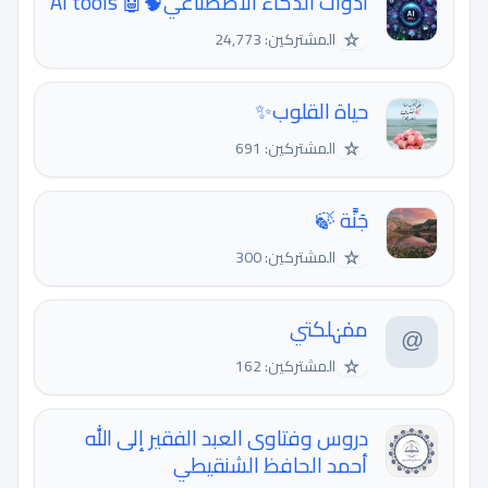
ادوات الذكاء الاصطناعي🧠🤖 Ai tools
☆
المشتركين: 24,773
حياة القلوب✨
☆
المشتركين: 691
جَنَّة 🍃
☆
المشتركين: 300
ممٰہٰلكتي
☆
المشتركين: 162
دروس وفتاوى العبد الفقير إلى الله
أحمد الحافظ الشنقيطي