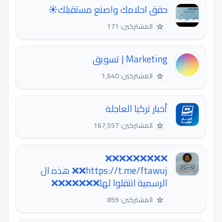
حقق احلامك واصنع مستقبلك☀️
☆
المشتركين: 171
Marketing | تسويق
☆
المشتركين: 1,640
أخبار تركيا العاجلة
☆
المشتركين: 167,557
❌❌❌❌❌❌❌❌❌
https://t.me/ftawuj❌❌ هذه ال
الرسمية انتقلوا لها❌❌❌❌❌❌❌
☆
المشتركين: 859