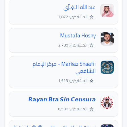
عبد الله الـغِـزِّي
☆
المشتركين: 7,872
Mustafa Hosny
☆
المشتركين: 2,780
Markaz Shaafii - مركز الإمام
الشافعي
☆
المشتركين: 1,913
𝙍𝙖𝙮𝙖𝙣 𝘽𝙧𝙖 𝙎𝙞𝙣 𝘾𝙚𝙣𝙨𝙪𝙧𝙖
☆
المشتركين: 6,588