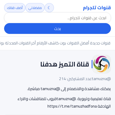
قنوات تلجرام
☾
مفضلاتي
أضف قناتك
بحث
قنوات جديدة
أفضل القنوات
بوت كاشف الأرقام
أخر القنوات المحدثة
بوت
قناة التميز هدفنا
@tamuzna
عدد المشتركين: 214
يمكنك مشاهدة والانضمام إلى @tamuzna مباشرة.
قناة تعليمية وتربوية. @tamuznaقروب للمناقشات والاراء
الهادفة https://t.me/tamuzhadfona