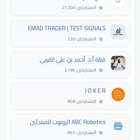
☆
المشتركين: 27,200
EMAD TRADER | TEST SIGNALS
☆
المشتركين: 230
قناة أ.د. أحمد بن علي القرني
☆
المشتركين: 3,185
J O K E R
☆
المشتركين: 858
ABC Robotics الروبوت للمبتدئين
☆
المشتركين: 665