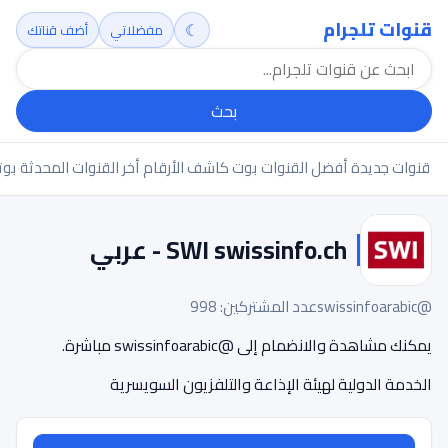
قنوات تلجرام
☾
مفضلاتي
أضف قناتك
بحث
قنوات جديدة
أفضل القنوات
بوت كاشف الأرقام
أخر القنوات المحدثة
بوت
SWI swissinfo.ch - عربي
@swissinfoarabic
عدد المشتركين: 998
يمكنك مشاهدة والانضمام إلى @swissinfoarabic مباشرة.
الخدمة الدولية لهيئة الإذاعة والتلفزيون السويسرية‎