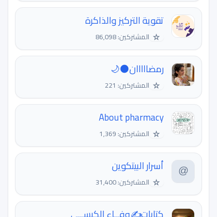
تقوية التركيز والذاكرة
☆
المشتركين: 86,098
رمضااااان🌑🌙
☆
المشتركين: 221
About pharmacy
☆
المشتركين: 1,369
أسرار البيتكوين
☆
المشتركين: 31,400
كتابات✍وفــاء الكبســي