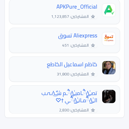
APKPure_Official
☆
المشتركين: 1,123,857
Aliexpress تسوق
☆
المشتركين: 451
كاظم اسماعيل الكاطع
☆
المشتركين: 31,800
تصـِٰ̲ﮧْཻـاميـِٰ̲ﮧْཻـم شـ͜ާﮧْـﮧـب
الـِٰ̲ﮧْཻمـانـِٰ̲ﮧْཻـي †♡
☆
المشتركين: 2,830