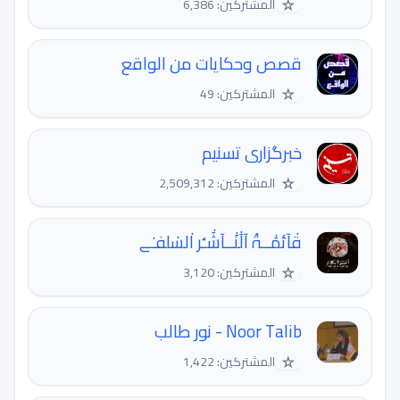
☆
المشتركين: 6,386
قصص وحكايات من الواقع
☆
المشتركين: 49
خبرگزاری تسنیم
☆
المشتركين: 2,509,312
قٰآئمَٰــۃُ آلَٰنَٰــآشَٰـُر اٰلسٰلفـٰﮯ
☆
المشتركين: 3,120
Noor Talib - نور طالب
☆
المشتركين: 1,422