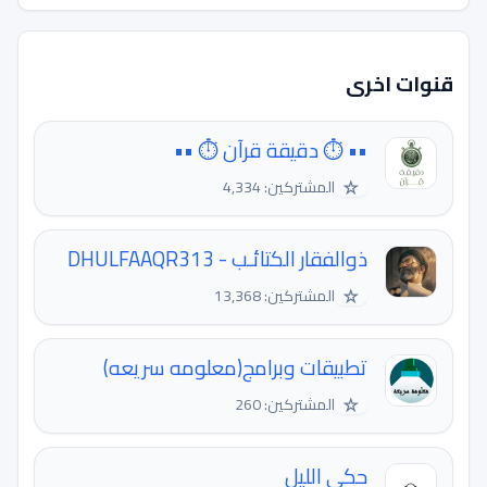
قنوات اخرى
•• ⏱ دقيقة قرآن ⏱ ••
☆
المشتركين: 4,334
ذوالفقار الكتائـب - DHULFAAQR313
☆
المشتركين: 13,368
تطبيقات وبرامج(معلومه سريعه)
☆
المشتركين: 260
حكي الليل