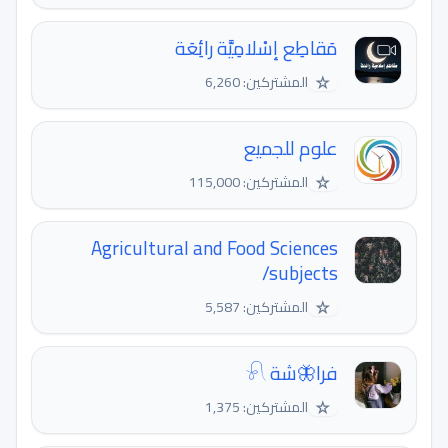
مَقاطِع إسْلامِيَّة رائِعَة
☆
المشتركين: 6,260
علوم للجميع
☆
المشتركين: 115,000
Agricultural and Food Sciences
/subjects
☆
المشتركين: 5,587
فرا🦋شة 𓍯
☆
المشتركين: 1,375