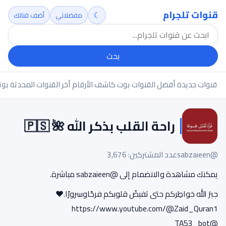
قنوات تلجرام
☾
مفضلاتي
أضف قناتك
بحث
قنوات جديدة
أفضل القنوات
بوت كاشف الأرقام
أخر القنوات المحدثة
بوت
راحة القلب بذكر الله 🌺 🇵🇸
@sabzaieen
عدد المشتركين: 3,676
يمكنك مشاهدة والانضمام إلى @sabzaieen مباشرة.
جبرَ الله خواطِركم حتى تفيضُ قلوبكم فرحًاوسرورًا.❤️
https://www.youtube.com/@Zaid_Quran1
@TA53_bot