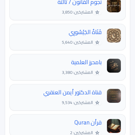
نجوم القانون / ثالثة
☆
المشتركين: 3,850
قَنَاةُ الجَيْسُورِي
☆
المشتركين: 5,640
بامحرز العلمية
☆
المشتركين: 3,380
قناة الدكتور أيمن العنقري
☆
المشتركين: 9,534
قرأن Quran
☆
المشتركين: 2