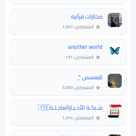
مختارات قرآنية
☆
المشتركين: 1,007
another world
☆
المشتركين: 191
مُبعسس "̯
☆
المشتركين: 5,000
شـبكـة اﻷخـبـارالعاجـلـة🇾🇪
☆
المشتركين: 1,014