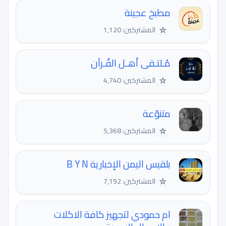
مطبخ عجينة
☆
المشتركين: 1,120
مُـلتـقى أهـل القُـرآن
☆
المشتركين: 4,740
متنوّعة
☆
المشتركين: 5,368
بلقيس اليمن الإخبارية B Y N
☆
المشتركين: 7,192
ام حمودي لتجهيز كافة الاكلات