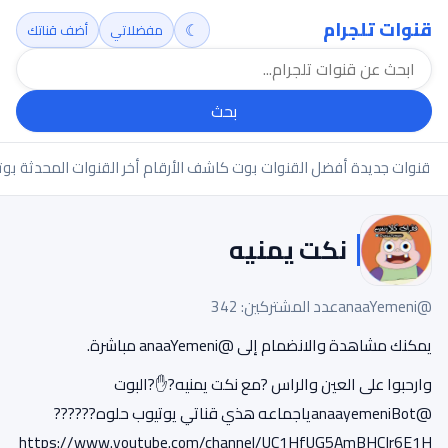
قنوات تلجرام
☾
مفضلاتي
أضف قناتك
بحث
قنوات جديدة
أفضل القنوات
بوت كاشف الأرقام
أخر القنوات المحدثة
بوت
نكت يمنيه
@anaaYemeni
عدد المشتركين: 342
يمكنك مشاهدة والانضمام إلى @anaaYemeni مباشرة.
وارحبوا على العين والراس ?مع نكت يمنيه?✋?البوت
@anaayemeniBotياجماعه هذي قناتي يوتيوب حلوه??????
https://www.youtube.com/channel/UC1HfUG5AmBHCIr6E1H