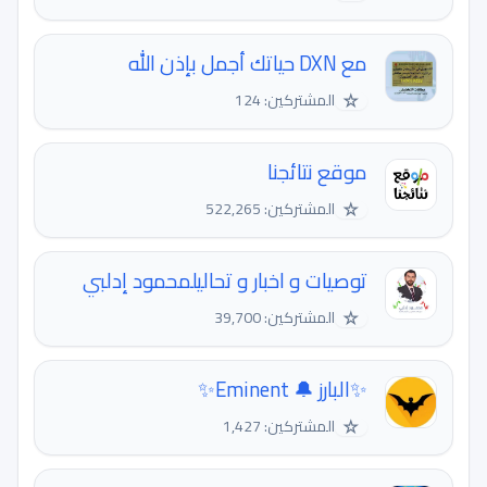
مع DXN حياتك أجمل بإذن الله
☆
المشتركين: 124
موقع نتائجنا
☆
المشتركين: 522,265
توصيات و اخبار و تحاليلمحمود إدلبي
☆
المشتركين: 39,700
✨البارز 🔔 Eminent✨
☆
المشتركين: 1,427