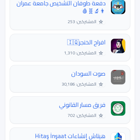
دفعة طوفان التشخيص جامعة عمران
👨‍🔬🧬🩸
☆
المشتركين: 253
افراح الخنجر🇮🇶
☆
المشتركين: 1,310
صوت السودان
☆
المشتركين: 30,186
فريق مسار القانوني
☆
المشتركين: 702
هيتاش إنشاءات Hitaş İnşaat