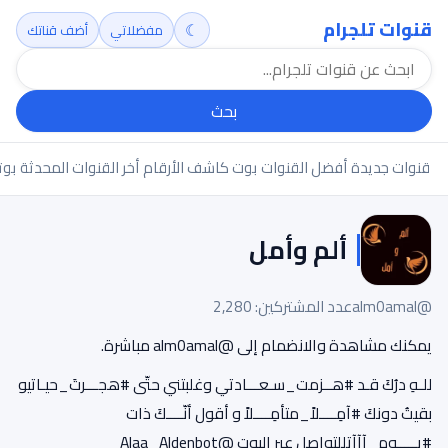
قنوات تلجرام
☾
مفضلاتي
أضف قناتك
بحث
قنوات جديدة
أفضل القنوات
بوت كاشف الأرقام
أخر القنوات المحدثة
بوت
ألم وأمل
@alm0amal
عدد المشتركين: 2,280
يمكنك مشاهدة والانضمام إلى @alm0amal مباشرة.
للـهِ درُكَ قـد #هــزمت_سـعـــادتي وغلبتني حتّى #هجـــرتَ_حيـاتيو
بقيتُ دونكَ #آمِــــلاً_متأمِــــلاً و أقول أنّــــكَ ذات
#يـــــومٍ_آآآتِللتواصل عبر البوت @Alaa_Aldenbot