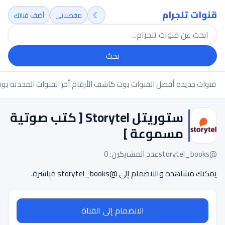
قنوات تلجرام
☾
مفضلاتي
أضف قناتك
بحث
قنوات جديدة
أفضل القنوات
بوت كاشف الأرقام
أخر القنوات المحدثة
بوت
ستوريتل Storytel [ كتب صوتية
مسموعة ]
@storytel_books
عدد المشتركين: 0
يمكنك مشاهدة والانضمام إلى @storytel_books مباشرة.
الانضمام إلى القناة