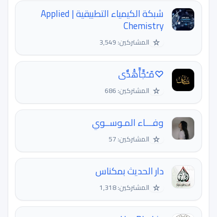
شبكة الكيمياء التطبيقية | Applied
Chemistry
☆
المشتركين: 3,549
♡مّـُجٍّاٍّهّْدٌّى
☆
المشتركين: 686
وفـــاء المـوســوي
☆
المشتركين: 57
دار الحديث بمكناس
☆
المشتركين: 1,318