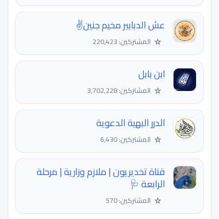
عش الدبابير مخيم جنين✌️
☆
المشتركين: 220,423
ابن بابل
☆
المشتركين: 3,702,228
الدرر البهية الدعوية
☆
المشتركين: 6,430
قناة تخديريون | ملازم وزارية | مرحلة
الرابعة 🩺
☆
المشتركين: 570