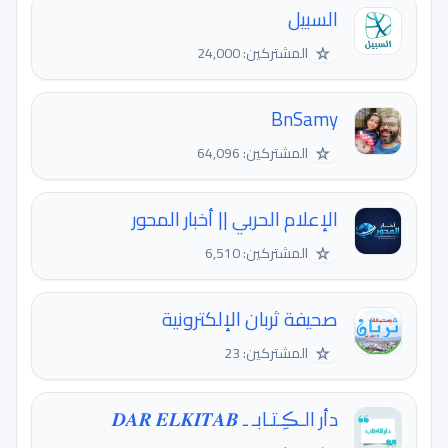
السبيل
☆
المشتركين: 24,000
BnSamy
☆
المشتركين: 64,096
الإعلام الحربي || أخبار المحور
☆
المشتركين: 6,510
صحيفة ثربان الإلكترونية
☆
المشتركين: 23
دأر الـڪِـتـابـ ـ 𝑫𝑨𝑹 𝑬𝑳𝑲𝑰𝑻𝑨𝑩