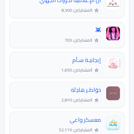
ال الإعلامية لدورات الجهني
☆
المشتركين: 8,300
👾
☆
المشتركين: 703
إيجابيـة سـآم
☆
المشتركين: 1,650
خوَاطـر هادِئة
☆
المشتركين: 2,810
معسكر واعي
☆
المشتركين: 52,119