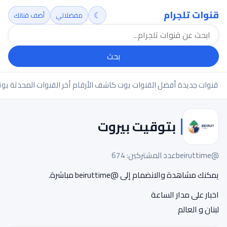
قنوات تلجرام
☾
مفضلاتي
أضف قناتك
بحث
قنوات جديدة
أفضل القنوات
بوت كاشف الأرقام
أخر القنوات المحدثة
بوت
بتوقيت بيروت
@beiruttime
عدد المشتركين: 674
يمكنك مشاهدة والانضمام إلى @beiruttime مباشرة.
اخبار على مدار الساعة
لبنان و العالم