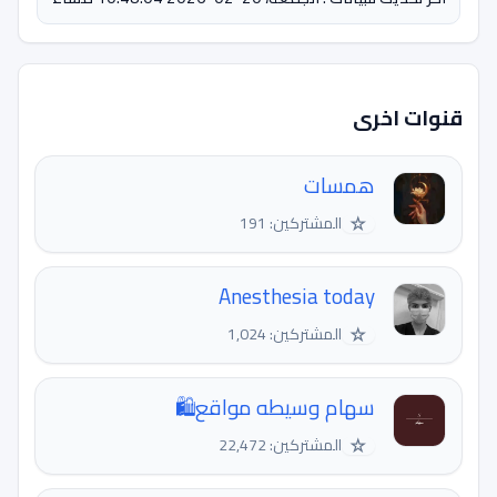
قنوات اخرى
همسات
☆
المشتركين: 191
Anesthesia today
☆
المشتركين: 1,024
سهام وسيطه مواقع🛍️
☆
المشتركين: 22,472