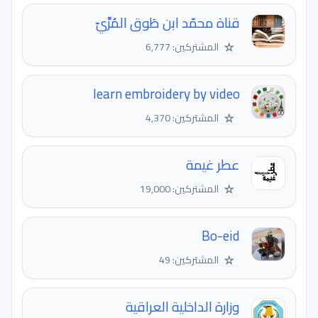
قناة محمّد ابن طَوق المُرِّيّ
☆
المشتركين: 6,777
learn embroidery by video
☆
المشتركين: 4,370
عطر غيمة
☆
المشتركين: 19,000
Bo-eid
☆
المشتركين: 49
وزارة الداخلية العراقية