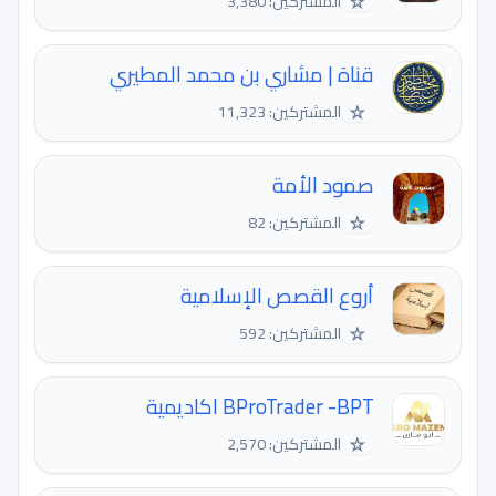
☆
المشتركين: 3,380
قناة | مشاري بن محمد المطيري
☆
المشتركين: 11,323
صمود الأمة
☆
المشتركين: 82
أروع القصص الإسلامية
☆
المشتركين: 592
BProTrader -BPT اكاديمية
☆
المشتركين: 2,570