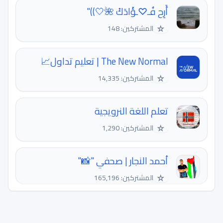
أَرِح فُـ♡ـؤَادَكْ 🌺🤍))"
☆
المشتركين: 148
The New Normal | تعليم تداول📈
☆
المشتركين: 14,335
تعلم اللغة النرويجية
☆
المشتركين: 1,290
أحمد النجار | صحفي "📸"
☆
المشتركين: 165,196