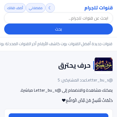
قنوات تلجرام
☾
مفضلاتي
أضف قناتك
بحث
قنوات جديدة
أفضل القنوات
بوت كاشف الأرقام
أخر القنوات المحدثة
بوت
حرف يحترق
@Letter_bu_s
عدد المشتركين: 5
يمكنك مشاهدة والانضمام إلى @Letter_bu_s مباشرة.
كلُمٌاتْ نتْنَسِجْ مٌنَ نَبّضُ الُوَاقًْع♥