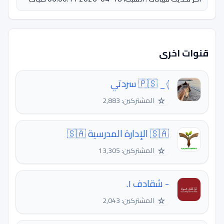
قنوات اخرى
🇵🇸 _𓂆 سردتي
☆
المشتركين: 2,883
🇸🇦 الإدارة المدرسية 🇸🇦
☆
المشتركين: 13,305
- شقادف ١.
☆
المشتركين: 2,043