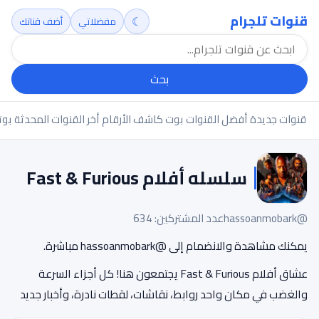
قنوات تلجرام
☾
مفضلاتي
أضف قناتك
بحث
قنوات جديدة
أفضل القنوات
بوت كاشف الأرقام
أخر القنوات المحدثة
بوت
سلسله أفلام Fast & Furious
@hassoanmobark
عدد المشتركين: 634
يمكنك مشاهدة والانضمام إلى @hassoanmobark مباشرة.
عشاق أفلام Fast & Furious يجتمعون هنا! كل أجزاء السرعة
والغضب في مكان واحد روابط، نقاشات، لقطات نادرة، وأخبار جديد