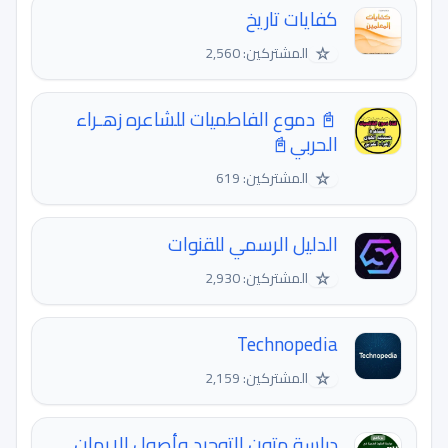
كفايات تاريخ
☆
المشتركين: 2,560
📓 دموع الفاطميات للشاعره زهـراء
الحربي📓
☆
المشتركين: 619
الدليل الرسمي للقنوات
☆
المشتركين: 2,930
Technopedia
☆
المشتركين: 2,159
دراسة متون التوحيد وأصول الإيمان