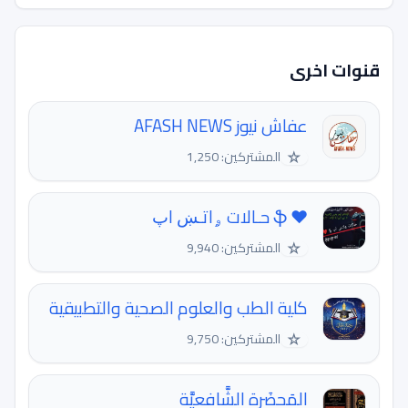
قنوات اخرى
عفاش نيوز AFASH NEWS
☆
المشتركين: 1,250
❤ ֆ ﺣـالات ۄاتـښ اﭖ
☆
المشتركين: 9,940
كلية الطب والعلوم الصحية والتطبيقية
☆
المشتركين: 9,750
المَحضَرة الشَّافعيَّة