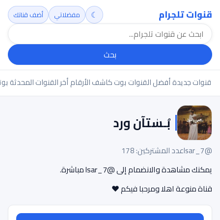
قنوات تلجرام
☾
مفضلاتي
أضف قناتك
بحث
قنوات جديدة
أفضل القنوات
بوت كاشف الأرقام
أخر القنوات المحدثة
بوت
بُـسٰتآن ورد
@lsar_7
عدد المشتركين: 178
يمكنك مشاهدة والانضمام إلى @lsar_7 مباشرة.
قناة منوعة اهلا ومرحبا فيكم ♥️