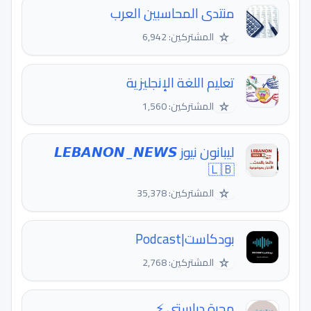
منتدى المحاسبين العرب
☆
المشتركين: 6,942
تعليم اللغة الإنجليزية
☆
المشتركين: 1,560
ليبانون نيوز 𝙇𝙀𝘽𝘼𝙉𝙊𝙉_𝙉𝙀𝙒𝙎
🇱🇧
☆
المشتركين: 35,378
بودكاست|Podcast
☆
المشتركين: 2,768
مجرة دراستي ⚡️