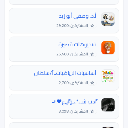
أ.د. وصفي أبو زيد
☆
المشتركين: 29,200
فيديوهات قصيرة
☆
المشتركين: 25,400
أساسيات الرياضيات..أ/سلطان
☆
المشتركين: 2,700
اުدِب شِـۦ٭ۦـوَاުࢪع🖤🚬
☆
المشتركين: 3,098