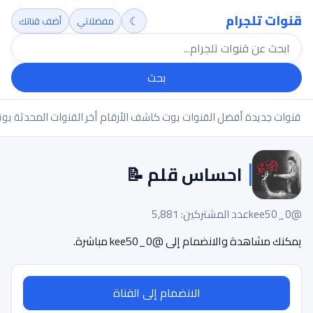
قنوات تلجرام
☾
مفضلاتي
أضف قناتك
بحث
قنوات جديدة
أفضل القنوات
بوت كاشف الأرقام
أخر القنوات المحدثة
بوت
احساس قلم 📝
@kee50_0
عدد المشتركين: 5,881
يمكنك مشاهدة والانضمام إلى @kee50_0 مباشرة.
الانضمام إلى القناة