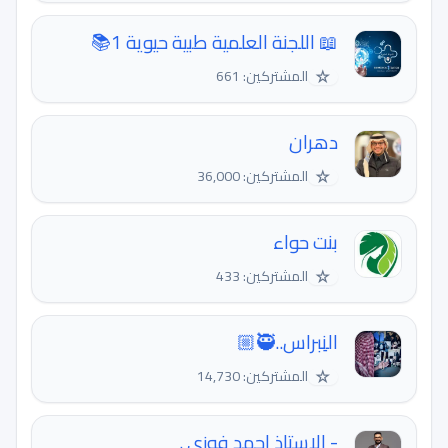
📖 اللجنة العلمية طبية حيوية 1📚
☆
المشتركين: 661
دهران
☆
المشتركين: 36,000
بنت حواء
☆
المشتركين: 433
النِبراس..🥷🏼
☆
المشتركين: 14,730
- الاستاذ احمد فوزي .