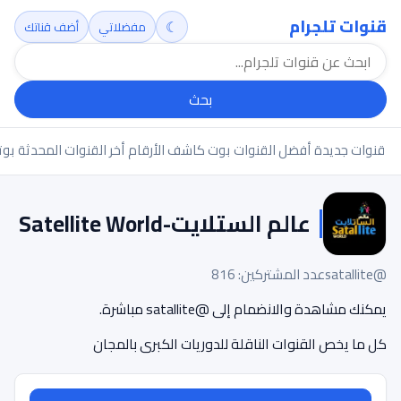
قنوات تلجرام
☾
مفضلاتي
أضف قناتك
بحث
قنوات جديدة
أفضل القنوات
بوت كاشف الأرقام
أخر القنوات المحدثة
بوت
عالم الستلايت-Satellite World
@satallite
عدد المشتركين: 816
يمكنك مشاهدة والانضمام إلى @satallite مباشرة.
كل ما يخص القنوات الناقلة للدوريات الكبرى بالمجان