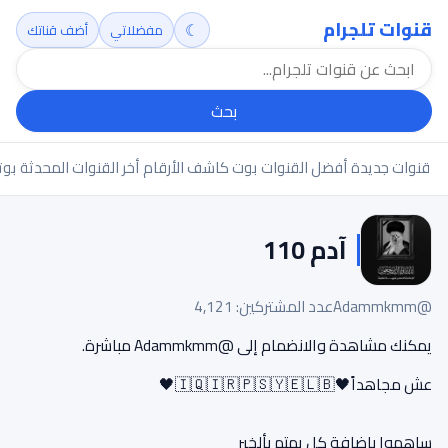
قنوات تلجرام
☾
مفضلاتي
أضف قناتك
بحث
قنوات جديدة
أفضل القنوات
بوت كاشف الأرقام
أخر القنوات المحدثة
بوت
آدم 110
@Adammkmm
عدد المشتركين: 4,121
يمكنك مشاهدة والانضمام إلى @Adammkmm مباشرة.
عش مجاهداً🖤🇮🇶🇮🇷🇵🇸🇾🇪🇱🇧🖤
ساهموا بإضافة كل يهتم بألخبر