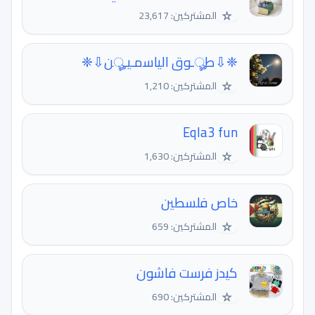
☆
المشتركين: 23,617
❈⇩طৣـوق الياﺳمـيـৣن⇩❈
☆
المشتركين: 1,210
Eqla3 fun
☆
المشتركين: 1,630
خاص فلسطين
☆
المشتركين: 659
كيدز فرست فاشون
☆
المشتركين: 690