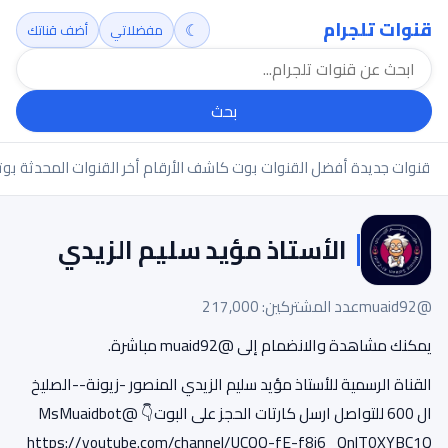
قنوات تلجرام
☾
مفضلاتي
أضف قناتك
بحث
قنوات جديدة
أفضل القنوات
بوت كاشف الأرقام
أخر القنوات المحدثة
بوت
الأستاذ مؤيد سليم الزيدي
@muaid92
عدد المشتركين: 217,000
يمكنك مشاهدة والانضمام إلى @muaid92 مباشرة.
القناة الرسمية للأستاذ مؤيد سليم الزيدي المنصور -زيونة--الصليخ
ال 600 للتواصل ارسل كارتات الحجز على البوت👇 @MsMuaidbot
https://youtube.com/channel/UCQQ-fE-f8i6_QnlT0XYBC1Q