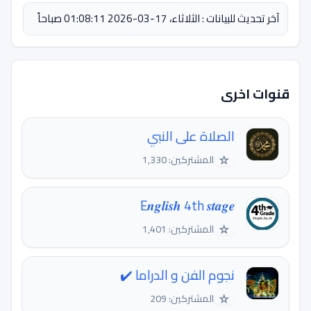
آخر تحديث للبيانات : الثلاثاء، 17-03-2026 01:08:11 صباحاً
قنوات اخرى
الصلاة على النبي
☆
المشتركين: 1,330
E𝒏𝒈𝒍𝒊𝒔𝒉 4th 𝒔𝒕𝒂𝒈𝒆
☆
المشتركين: 1,401
نجوم الفن و الدراما ✔️
☆
المشتركين: 209