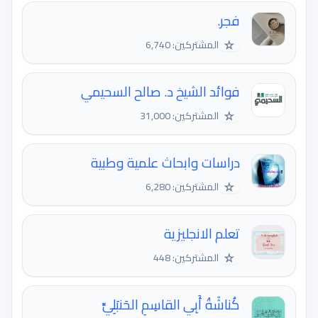
فجر.
☆
المشتركين: 6,740
فوائد الشيخ د. صالح السحيمي
☆
المشتركين: 31,000
دراسات وابحاث علمية وطبية
☆
المشتركين: 6,280
تعلم الانجليزية
☆
المشتركين: 448
كُناشَةُ أَبِي القاسِمِ الحَنبَلِيِّ