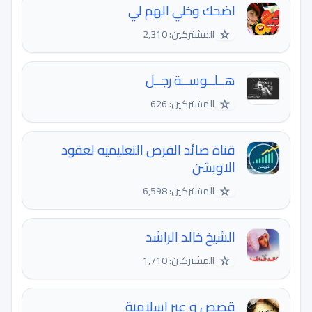
اضحك وخلي الهم لي
☆
المشتركين: 2,310
هــلــوســة رجــل
☆
المشتركين: 626
قناة صائد الفرص التعليميه لعقود
الاوبشن
☆
المشتركين: 6,598
الشيخ خالد الراشد
☆
المشتركين: 1,710
قصص و عبر اسلامية