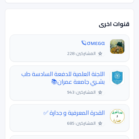
قنوات اخرى
σмεɢα🪐
☆
المشتركين: 228
اللجنة العلمية للدفعة السادسة طب
بشـري جامعة عمران📚
☆
المشتركين: 943
القدرة المعرفية و جدارة ✅
☆
المشتركين: 685