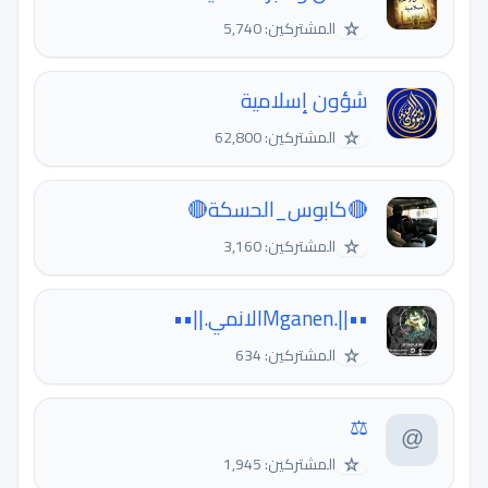
☆
المشتركين: 5,740
شؤون إسلامية
☆
المشتركين: 62,800
🔴كابوس_الحسكة🔴
☆
المشتركين: 3,160
••||.Mganenالانمي.||••
☆
المشتركين: 634
⚖︎
☆
المشتركين: 1,945