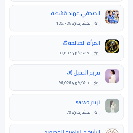
الصحفي مهند قشطة
☆
المشتركين: 105,706
المرأة الصالحة👒
☆
المشتركين: 33,637
مريم الدخيل 💰
☆
المشتركين: 96,026
ثريدز sa.wo
☆
المشتركين: 79
الشيخ د. إبراهيم المحيميد