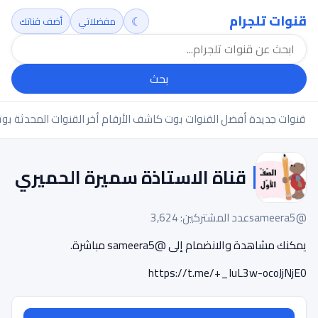
قنوات تلجرام
☾
مفضلاتي
أضف قناتك
بحث
قنوات جديدة
أفضل القنوات
بوت كاشف الأرقام
أخر القنوات المحدثة
بوت
قناة الاستاذة سميرة الحميري
@sameera5
عدد المشتركين: 3,624
يمكنك مشاهدة والانضمام إلى @sameera5 مباشرة.
https://t.me/+_IuL3w-ocoJjNjE0