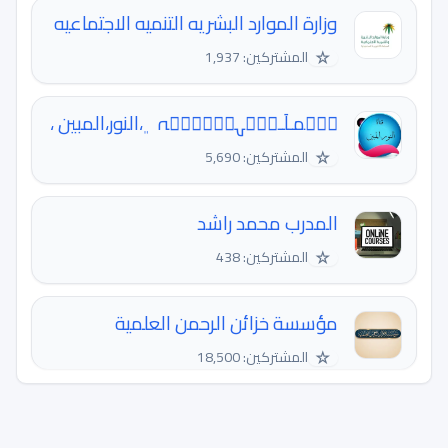
وزارة الموارد البشريه التنميه الاجتماعيه
☆
المشتركين: 1,937
مۣۗمـلَـكۣۗہهۣۗهۣۗہ ﮼،النور،المبين ،
☆
المشتركين: 5,690
المدرب محمد راشد
☆
المشتركين: 438
مؤسسة خزائن الرحمن العلمية
☆
المشتركين: 18,500