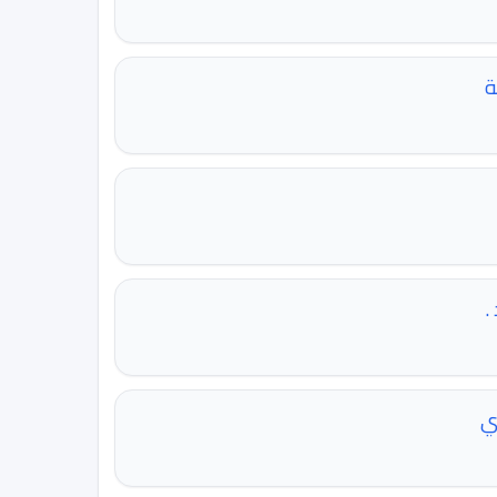
ة
.
ي