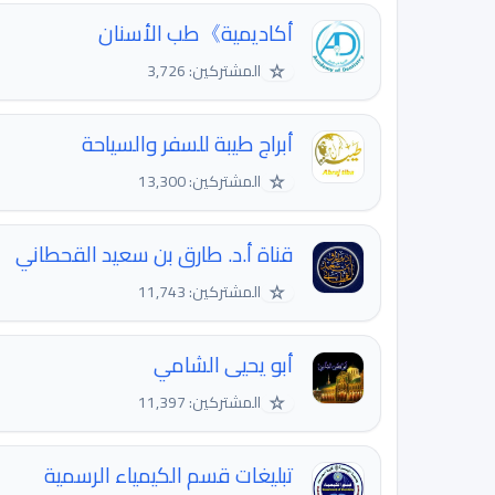
أكاديمية》طب الأسنان
☆
المشتركين: 3,726
أبراج طيبة للسفر والسياحة
☆
المشتركين: 13,300
قناة أ.د. طارق بن سعيد القحطاني
☆
المشتركين: 11,743
أبو يحيى الشامي
☆
المشتركين: 11,397
تبليغات قسم الكيمياء الرسمية