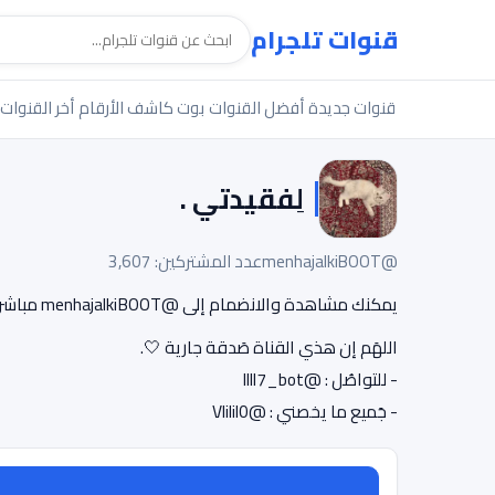
قنوات تلجرام
قنوات جديدة
أفضل القنوات
بوت كاشف الأرقام
أخر القنوات
لِفقيدتي .
@menhajalkiBOOT
عدد المشتركين: 3,607
يمكنك مشاهدة والانضمام إلى @menhajalkiBOOT مباشرة.
اللهَم إن هذي القناة صَدقة جارية 🤍.
- للتواصُل : @llll7_bot
- جَميع ما يخصني : @Vlilil0