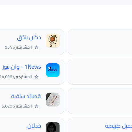
دكان بندُق
☆
المشتركين: 954
1News - وان نيوز
☆
المشتركين: 14,098
قصائد سلفية
☆
المشتركين: 5,020
يل طبيعية
خذلان.