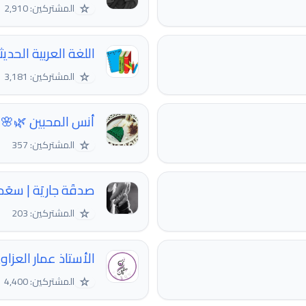
☆
المشتركين: 2,910
اللغة العربية الحديث
☆
المشتركين: 3,181
أنس المحبين 🌿🌸
☆
المشتركين: 357
صدقَة جاريَة | سعَد 
☆
المشتركين: 203
الأستاذ عمار العزاو
☆
المشتركين: 4,400