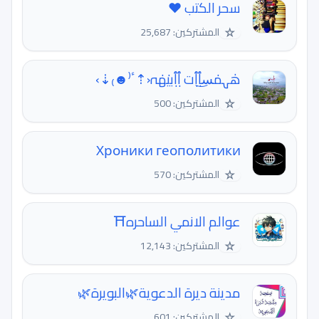
سحر الكتب ❤️
☆
المشتركين: 25,687
هٰہمٰس͜ٱٖٱٖت ٱٖٱٖبيٰهٰہ‹⇡ٴ⁽☻₎⇣›
☆
المشتركين: 500
Хроники геополитики
☆
المشتركين: 570
عوالم الانمي الساحره⛩
☆
المشتركين: 12,143
مدينة ديرة الدعوية🌿البويرة🌿
☆
المشتركين: 601