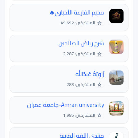
مخيم الفارعة الأخباري🔥
☆
المشتركين: 49,692
شرح رياض الصالحين
☆
المشتركين: 2,287
‏زَاوِيَةُ عَبدُالله
☆
المشتركين: 283
Amran university-جامعة عمران
☆
المشتركين: 1,985
منتدى اللغة العربية