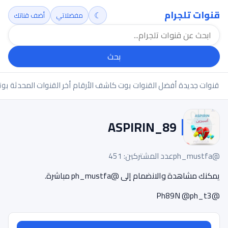
قنوات تلجرام
☾
مفضلاتي
أضف قناتك
بحث
قنوات جديدة
أفضل القنوات
بوت كاشف الأرقام
أخر القنوات المحدثة
بوت
ASPIRIN_89
@ph_mustfa
عدد المشتركين: 451
يمكنك مشاهدة والانضمام إلى @ph_mustfa مباشرة.
@Ph89N @ph_t3