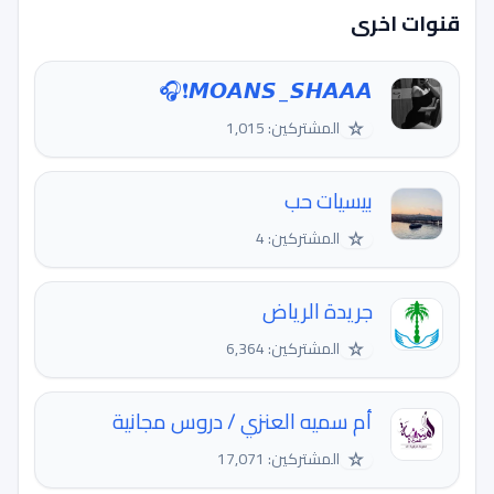
قنوات اخرى
𝙈𝙊𝘼𝙉𝙎_𝙎𝙃𝘼𝘼𝘼❗️🎧
☆
المشتركين: 1,015
بيسيات حب
☆
المشتركين: 4
جريدة الرياض
☆
المشتركين: 6,364
أم سميه العنزي / دروس مجانية
☆
المشتركين: 17,071