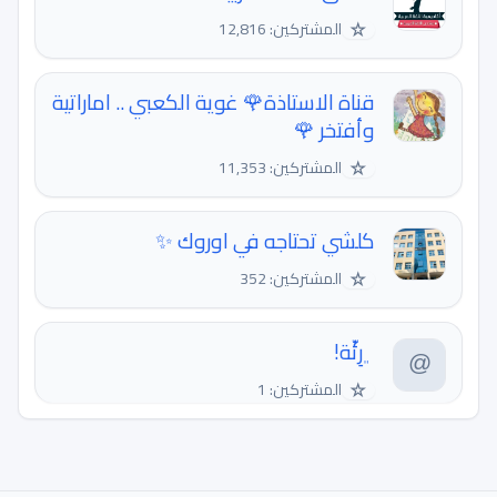
☆
المشتركين: 12,816
قناة الاستاذة🌹 غوية الكعبي .. اماراتية
وأفتخر 🌹
☆
المشتركين: 11,353
كلشي تحتاجه في اوروك ✨
☆
المشتركين: 352
﮼رِئّة!
☆
المشتركين: 1