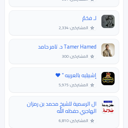
لـ فحَمْ
☆
المشتركين: 2,334
Tamer Hamed د. تامر حامد
☆
المشتركين: 300
إشبيليه بالعربيه " ️️❤️
☆
المشتركين: 5,975
ال الرسمية للشيخ محمد بن رمزان
الهاجري حفظه الله
☆
المشتركين: 6,810