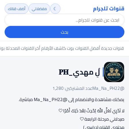
قنوات تلجرام
☾
مفضلاتي
أضف قناتك
بحث
قنوات جديدة
أفضل القنوات
بوت كاشف الأرقام
أخر القنوات المحدثة
بوت
لُِ مهدي_𝐏𝐇
@Ma_Na_PH22
عدد المشتركين: 1,280
يمكنك مشاهدة والانضمام إلى @Ma_Na_PH22 مباشرة.
‏لا تَدْرِي لَعَلَّ اللَّهَ يُحْدِثُ بَعْدَ ذَلِكَ أَمْرًا🤍
صيدلاني مرحلة الرابعة🤍
محتوى القناه (دراسي )