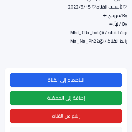
🤍تأسست القناه🤍 2022/5/15
By/مهدي ⬅️
By / نبأ. ⬅️
بوت القناه / @Mhd_CRx_bot
رابط القناة / @Ma_Na_Ph22
الانضمام إلى القناة
إضافة إلى المفضلة
إبلاغ عن القناة