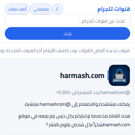
قنوات تلجرام
☾
مفضلاتي
أضف قناتك
بحث
قنوات جديدة
أفضل القنوات
بوت كاشف الأرقام
أخر القنوات المحدثة
بوت
harmash.com
@harmashcom
عدد المشتركين: 16,900
يمكنك مشاهدة والانضمام إلى @harmashcom مباشرة.
هذه القناة مخصصة لإخباركم بكل درس يتم رفعه في موقع
harmash.comشكراً لكل شخص يقوم بالنشر ?