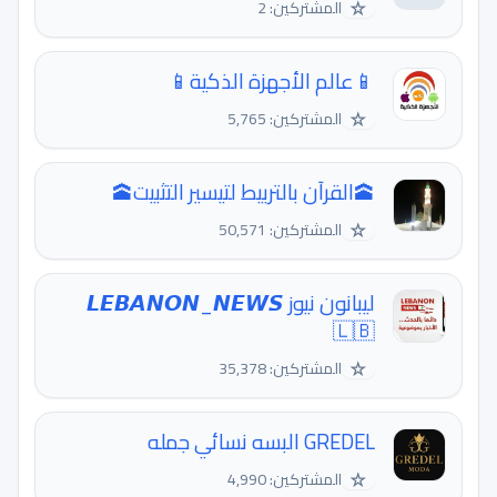
☆
المشتركين: 2
📱عالم الأجهزة الذكية📱
☆
المشتركين: 5,765
🕋القرآن بالتربيط لتيسير التثبيت🕋
☆
المشتركين: 50,571
ليبانون نيوز 𝙇𝙀𝘽𝘼𝙉𝙊𝙉_𝙉𝙀𝙒𝙎
🇱🇧
☆
المشتركين: 35,378
GREDEL البسه نسائي جمله
☆
المشتركين: 4,990