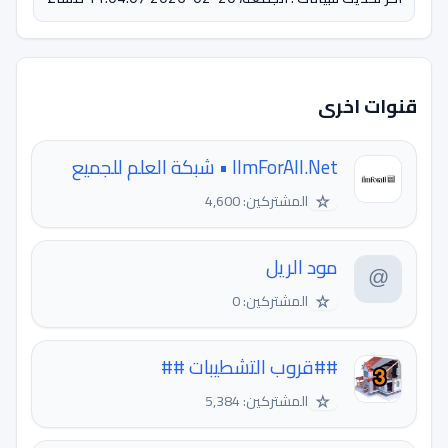
قنوات اخرى
IlmForAll.Net • شبكة العلم للجميع
☆
المشتركين: 4,600
مود الريل
☆
المشتركين: 0
##قروب التشطيبات ##
☆
المشتركين: 5,384