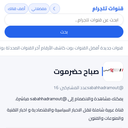
قنوات تلجرام
☾
مفضلاتي
أضف قناتك
بحث
قنوات جديدة
أفضل القنوات
بوت كاشف الأرقام
أخر القنوات المحدثة
بوت
صباح حضرموت
@sabahhadramout
عدد المشتركين: 16
يمكنك مشاهدة والانضمام إلى @sabahhadramout مباشرة.
قناة عربية شاملة لنقل الاخبار السياسية والاقتصادية و اخبار التقنية
والمنوعات والفنون