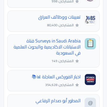
☆
المشتركين: 998
تعيينات ووظائف العراق
☆
المشتركين: 80,400
Surveys in Saudi Arabia قناة
الاستبانات الاكاديمية والبحوث العلمية
في السعودية
☆
المشتركين: 149
اخبار الفوركس العاجلة 📊📚
☆
المشتركين: 354,628
المطور أبو صدام الرفاعي