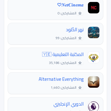
𝑵𝒆𝒕𝑪𝒊𝒏𝒆𝒎𝒂♡
☆
المشتركين: 0
نهر الخُلود
☆
المشتركين: 99
المكتبة التعليمية 🇾🇪
☆
المشتركين: 35,186
Alternative Everything
☆
المشتركين: 1,460
الدوري الإنجليزي