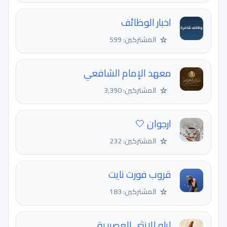
اخبار الوظائف
☆
المشتركين: 599
معهد الإمام الشافعي
☆
المشتركين: 3,390
ارجوان 🤍
☆
المشتركين: 232
قروب فورت نايت
☆
المشتركين: 183
ليلو للانثى العصىرية