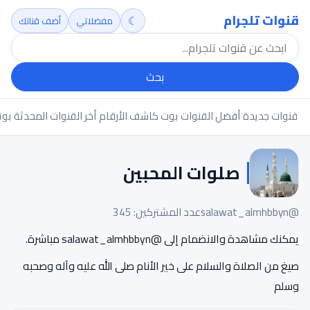
قنوات تلجرام
☾
مفضلاتي
أضف قناتك
بحث
قنوات جديدة
أفضل القنوات
بوت كاشف الأرقام
أخر القنوات المحدثة
بوت
صلوات المحبين
@salawat_almhbbyn
عدد المشتركين: 345
يمكنك مشاهدة والانضمام إلى @salawat_almhbbyn مباشرة.
صيغ من الصلاة والسلام على خير الأنام صلى الله عليه وآله وصحبه
وسلم