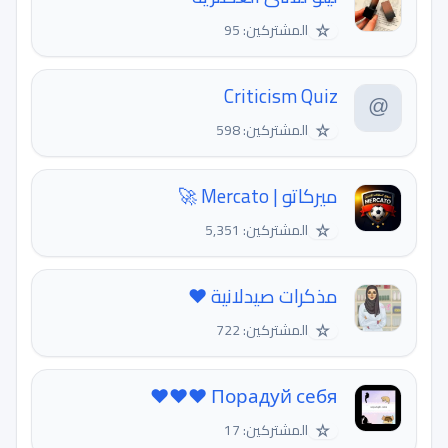
☆
المشتركين: 95
Criticism Quiz
☆
المشتركين: 598
ميركاتو | Mercato 🚀
☆
المشتركين: 5,351
مذكرات صيدلانية ❤
☆
المشتركين: 722
Порадуй себя ❤️❤️❤️
☆
المشتركين: 17