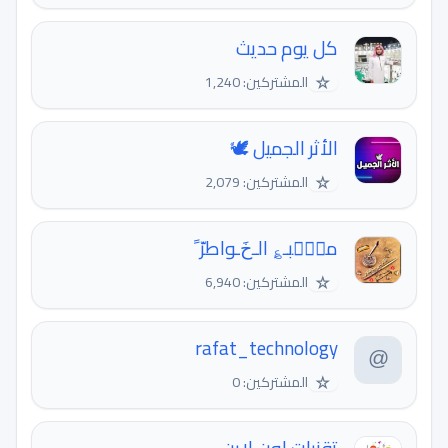
كل يوم حديث
☆
المشتركين: 1,240
الأثر الجميل 🕊️
☆
المشتركين: 2,079
منّۘبـ؏ الـﺥَـواطرّ ً
☆
المشتركين: 6,940
rafat_technology
☆
المشتركين: 0