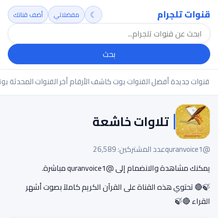
قنوات تلجرام
☾
مفضلاتي
أضف قناتك
بحث
قنوات جديدة
أفضل القنوات
بوت كاشف الأرقام
أخر القنوات المحدثة
بوت
تلاوات خاشعة
@quranvoice1
عدد المشتركين: 26,589
يمكنك مشاهدة والانضمام إلى @quranvoice1 مباشرة.
🍃🔴 تحتوي هذه القناة على القرآن الكريم كاملآ بصوت أشهر
القراء 🔴🍃