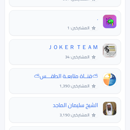
.
☆
المشتركين: 1
ＪＯＫＥＲ ＴＥＡＭ
☆
المشتركين: 34
⛅️قنــاة متابعـة الطقـــس⛅️
☆
المشتركين: 1,390
الشيخ سليمان الماجد
☆
المشتركين: 3,190