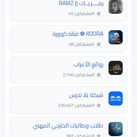
رمــــزيــات || RAMZ
☆
المشتركين: 45
KOORA ⚽️ قناة كوورة
☆
المشتركين: 28
روائع الأعراب
☆
المشتركين: 2,140
شبكة يلا ندرس
☆
المشتركين: 230,407
طلاب وطالبات الخارجي المهني
☆
المشتركين: 387