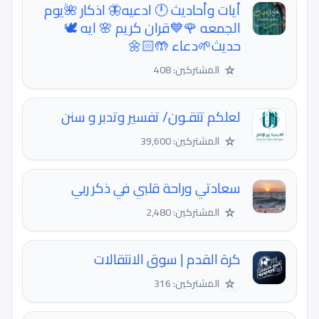
أيات وأحاديث 🕛 ادعيه🦋 اذكار 🌺يوم
الجمعه 🌹💙قران كريم 🌸 ايه 🕊️
حديث🌱دعاء 🤲🏻🌼
☆
المشتركين: 408
لعلكم تتقـون/ تفسير وتدبر و سنن
☆
المشتركين: 39,600
سعادتي وراحة قلبي في ذكر ربي
☆
المشتركين: 2,480
كرة القدم | سوق الانتقالات
☆
المشتركين: 316