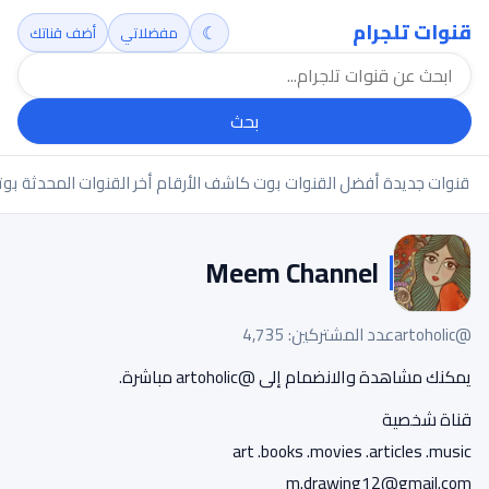
قنوات تلجرام
☾
مفضلاتي
أضف قناتك
بحث
قنوات جديدة
أفضل القنوات
بوت كاشف الأرقام
أخر القنوات المحدثة
بوت
Meem Channel
@artoholic
عدد المشتركين: 4,735
يمكنك مشاهدة والانضمام إلى @artoholic مباشرة.
قناة شخصية
art .books .movies .articles .music
m.drawing12@gmail.com