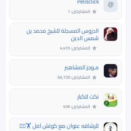
Pelisclick
☆
المشتركين: 1
الدروس المسجلة للشيخ محمد بن
شمس الدين
☆
المشتركين: 4,455
مـوجز المشاهير
☆
المشتركين: 66,100
نكت للكبار
☆
المشتركين: 406
للرشاقه عنوان مع كوتش امل 🏋️🏋️‍♀️