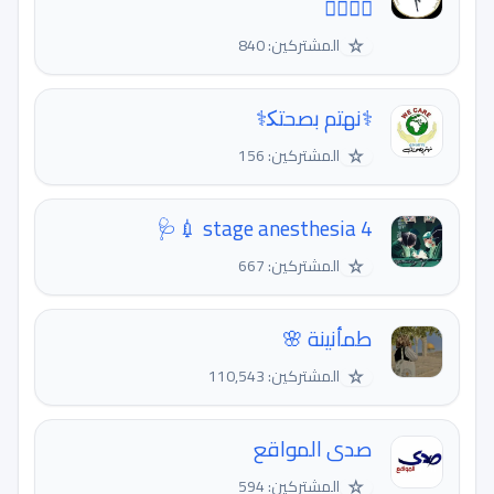
🤸‍♀️🤸‍♂️
☆
المشتركين: 840
‍⚕نهتم بصحتك‍⚕
☆
المشتركين: 156
4 stage anesthesia 💉🩺
☆
المشتركين: 667
طمأنينة 🌸
☆
المشتركين: 110,543
صدى المواقع
☆
المشتركين: 594