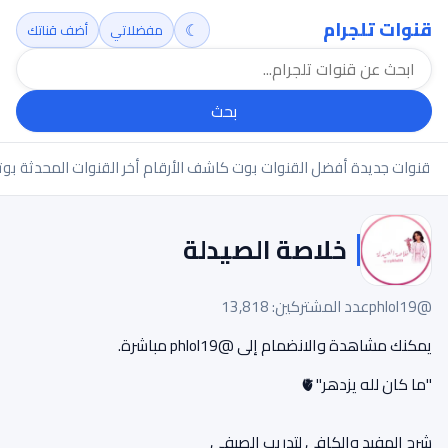
قنوات تلجرام
☾
مفضلاتي
أضف قناتك
بحث
قنوات جديدة
أفضل القنوات
بوت كاشف الأرقام
أخر القنوات المحدثة
بوت
خلاصة الصيدلة
@phlol19
عدد المشتركين: 13,818
يمكنك مشاهدة والانضمام إلى @phlol19 مباشرة.
"ما كان لله يزدهر"🫀
شرح المفيد والكافي لتدريب الصيفي