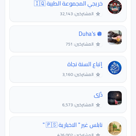
خريجي المجموعة الطبية 🇮🇶
☆
المشتركين: 32,143
Duha's 🪩
☆
المشتركين: 751
إتباع السنة نجاة
☆
المشتركين: 3,160
ذَرَى
☆
المشتركين: 6,573
نابلس غير " الاخبارية 🇵🇸 "
☆
المشتركين: 426,002