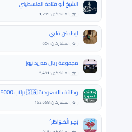
الشيخ أبو قتادة الفلسطيني
☆
المشتركين: 1,299
ليطمئن قلبي
☆
المشتركين: 604
مجموعة ريال مدريد نيوز
☆
المشتركين: 5,491
وظائف السعودية 🇸🇦 براتب 5000 فما فوق
☆
المشتركين: 152,668
بْحٍـر آلُخـۆآطًر ُ
☆
المشتركين: 915