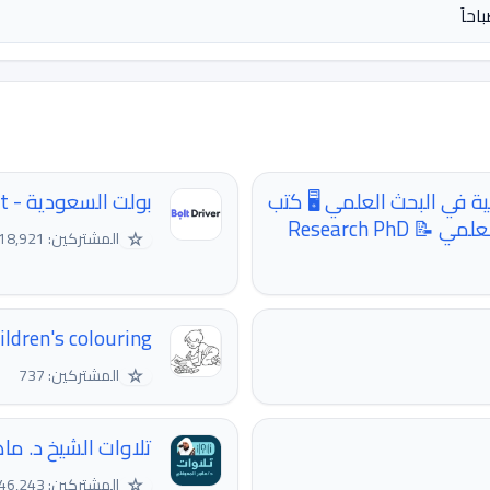
ة في البحث العلمي 🖥️ كتب
بولت السعودية - Bolt
Research Ph
☆
المشتركين: 18,921
ldren's colouring📚🖍️🖍️
☆
المشتركين: 737
تلاوات الشيخ د. ما
☆
المشتركين: 46,243