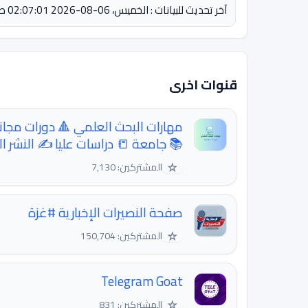
آخر تحديث للبيانات : الخميس، 06-08-2026 02:07:01 صباحاً
قنوات اخرى
مهارات البحث العلمي 🔺 دورات مجاني
📚 جامعة 📒 دراسات عليا ✍️ النشر العلمي 📝 D
☆
المشتركين: 7,130
صفحة النصيرات الإخبارية #غزة
☆
المشتركين: 150,704
Telegram Goat
☆
المشتركين: 831